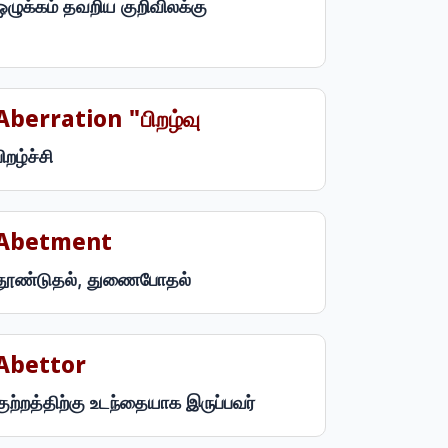
ஒழுக்கம் தவறிய குறிவிலக்கு
Aberration "பிறழ்வு
பிறழ்ச்சி
Abetment
தூண்டுதல், துணைபோதல்
Abettor
குற்றத்திற்கு உடந்தையாக இருப்பவர்