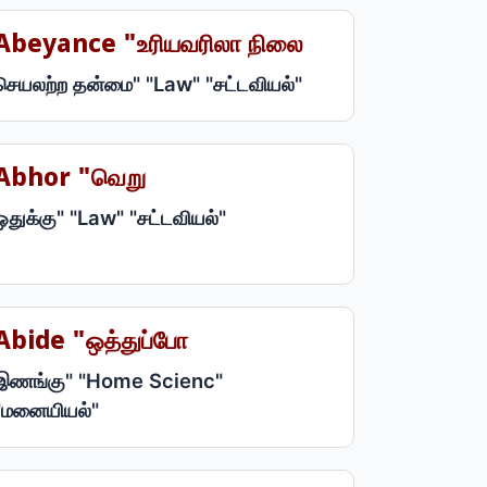
Abeyance "உரியவரிலா நிலை
செயலற்ற தன்மை" "Law" "சட்டவியல்"
Abhor "வெறு
ஒதுக்கு" "Law" "சட்டவியல்"
Abide "ஒத்துப்போ
இணங்கு" "Home Scienc"
"மனையியல்"