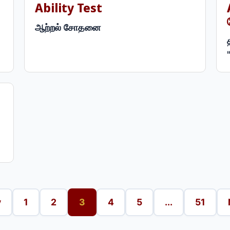
Ability Test
ஆற்றல் சோதனை
v
1
2
3
4
5
...
51