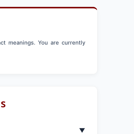
act meanings. You are currently
ns
▼