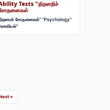
Ability Tests "திறனறிச்
சோதனைகள்
திறமைச் சோதனைகள்" "Psychology"
"உளவியல்"
Next »