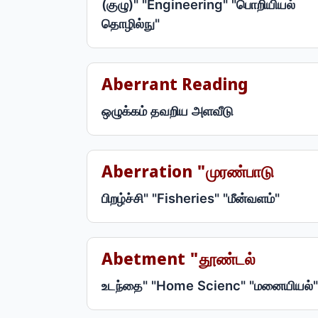
(குழு)" "Engineering" "பொறியியல்
தொழில்நு"
Aberrant Reading
ஒழுக்கம் தவறிய அளவீடு
Aberration "முரண்பாடு
பிறழ்ச்சி" "Fisheries" "மீன்வளம்"
Abetment "தூண்டல்
உடந்தை" "Home Scienc" "மனையியல்"