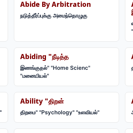
Abide By Arbitration
நடுத்தீர்ப்புக்கு அமைந்தொழுகு
Abiding "நீடித்த
இணங்குதல்" "Home Scienc"
"மனையியல்"
Ability "திறன்
"
திறமை" "Psychology" "உளவியல்"