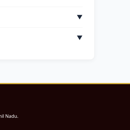
▼
▼
mil Nadu.