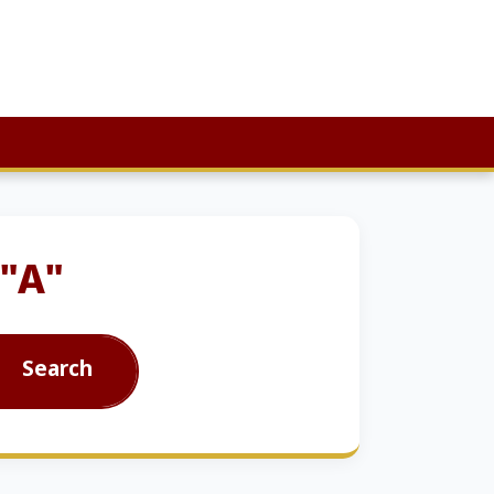
 "A"
Search