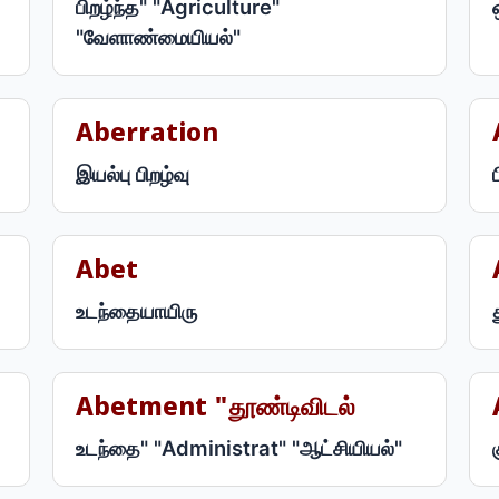
பிறழ்ந்த" "Agriculture"
"வேளாண்மையியல்"
Aberration
இயல்பு பிறழ்வு
Abet
உடந்தையாயிரு
Abetment "தூண்டிவிடல்
உடந்தை" "Administrat" "ஆட்சியியல்"