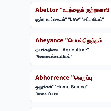
Abettor "உடந்தைக் குற்றவாளி
குற்ற உடந்தையர்" "Law" "சட்டவியல்"
Abeyance "செயல்நிறுத்தம்
தயக்கநிலை" "Agriculture"
"வேளாண்மையியல்"
Abhorrence "வெறுப்பு
ஒதுக்கல்" "Home Scienc"
"மனையியல்"