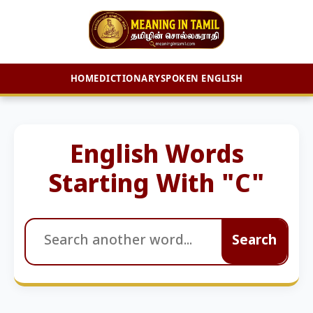
HOME
DICTIONARY
SPOKEN ENGLISH
Skip
to
content
English Words
Starting With "C"
Search