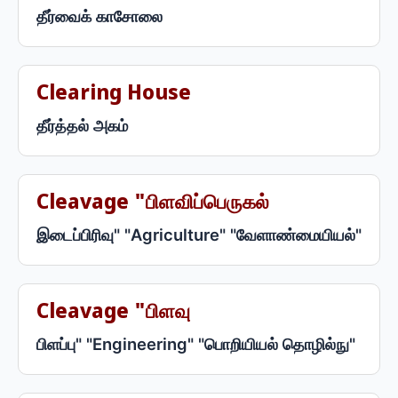
தீர்வைக் காசோலை
Clearing House
தீர்த்தல் அகம்
Cleavage "பிளவிப்பெருகல்
இடைப்பிரிவு" "Agriculture" "வேளாண்மையியல்"
Cleavage "பிளவு
பிளப்பு" "Engineering" "பொறியியல் தொழில்நு"