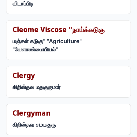
விடாப்பிடி
Cleome Viscose "நாய்க்கடுகு
மஞ்சள் கடுகு" "Agriculture"
"வேளாண்மையியல்"
Clergy
கிறிஸ்தவ மதகுருமார்
Clergyman
கிறிஸ்தவ சமயகுரு