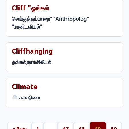
Cliff "ஓங்கல்
செங்குத்துப்பாறை" "Anthropolog"
"மானிடவியல்"
Cliffhanging
ஓங்கல்தூக்கிலிடல்
Climate
காலநிலை
« Prev
1
...
47
48
49
50