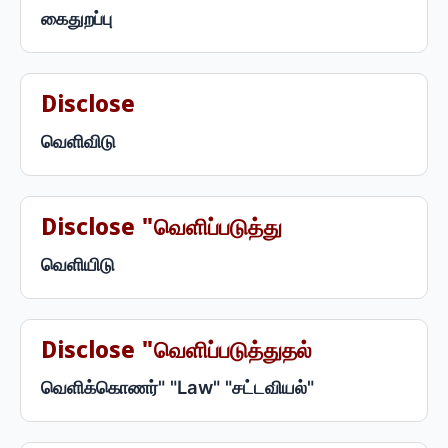
கைதுறப்பு
Disclose
வெளிவிடு
Disclose "வெளிப்படுத்து
வெளியிடு
Disclose "வெளிப்படுத்துதல்
வெளிக்கொணர்" "Law" "சட்டவியல்"