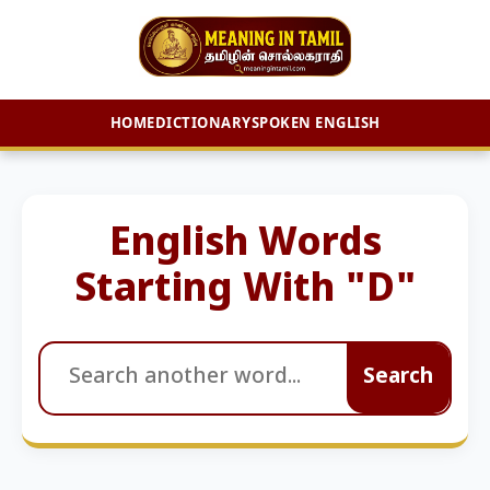
HOME
DICTIONARY
SPOKEN ENGLISH
Skip
to
content
English Words
Starting With "D"
Search