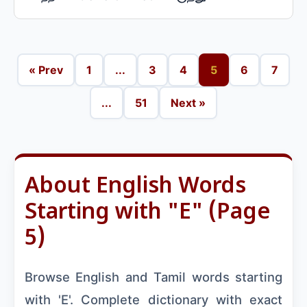
« Prev
1
...
3
4
5
6
7
...
51
Next »
About English Words
Starting with "E" (Page
5)
Browse English and Tamil words starting
with 'E'. Complete dictionary with exact