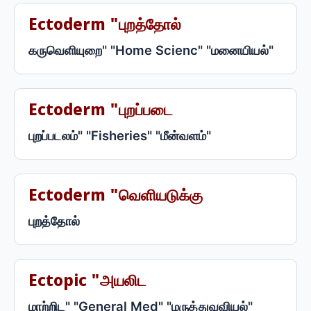
Ectoderm "புறத்தோல்
கருவெளியுறை" "Home Scienc" "மனையியல்"
Ectoderm "புறப்படை
புறப்படலம்" "Fisheries" "மீன்வளம்"
Ectoderm "வெளியடுக்கு
புறத்தோல்
Ectopic "அயலிட
மாற்றிட" "General Med" "மருத்துவவியல்"