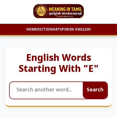
HOME
DICTIONARY
SPOKEN ENGLISH
Skip
to
content
English Words
Starting With "E"
Search