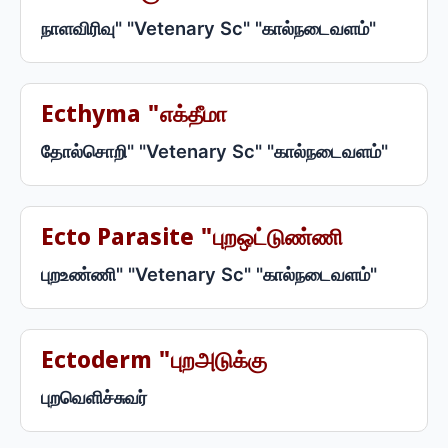
நாளவிரிவு" "Vetenary Sc" "கால்நடைவளம்"
Ecthyma "எக்தீமா
தோல்சொறி" "Vetenary Sc" "கால்நடைவளம்"
Ecto Parasite "புறஒட்டுண்ணி
புறஉண்ணி" "Vetenary Sc" "கால்நடைவளம்"
Ectoderm "புறஅடுக்கு
புறவெளிச்சுவர்