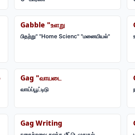
Gabble "உளறு
பிதற்று" "Home Scienc" "மனையியல்"
்
Gag "வாயடை
வாய்ப்பூட்டிடு
Gag Writing
நகைச்சுவை கலந்த மீட்டெழுதுதல்