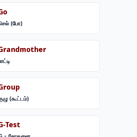
Go
செல் (போ)
Grandmother
பாட்டி
Group
குழு (கூட்டம்)
G-Test
G - சோதனை