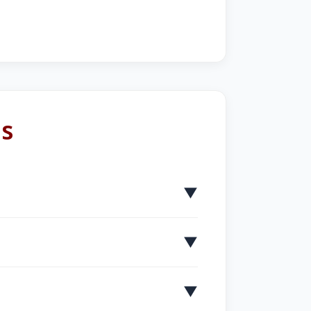
ns
▼
▼
▼