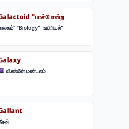
Galactoid "பால்போன்ற
பாலகம்" "Biology" "உயிரியல்"
Galaxy
விண்மீன் மண்டலம்
Gallant
தீரன்