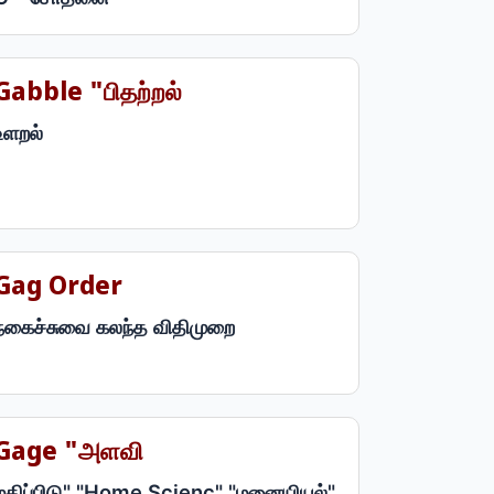
Gabble "பிதற்றல்
உளறல்
Gag Order
நகைச்சுவை கலந்த விதிமுறை
Gage "அளவி
மதிப்பிடு" "Home Scienc" "மனையியல்"