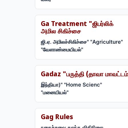
Ga Treatment "ஜிபர்லிக்
அமில சிகிச்சை
ஜி.ஏ. அமிலச்சிகிச்சை" "Agriculture"
"வேளாண்மையியல்"
Gadaz "பருத்தி (தாவா மாவட்டம
இந்தியா)" "Home Scienc"
"மனையியல்"
Gag Rules
நகைச்சுவை கலந்த விதிநிலை