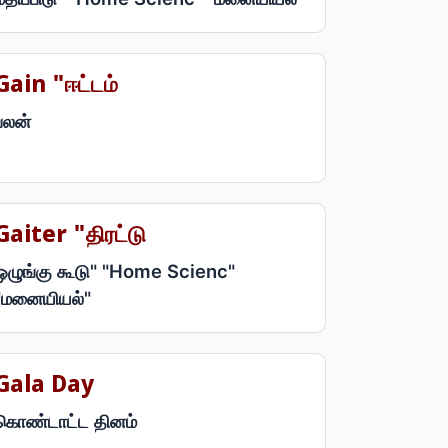
Gain "ஈட்டம்
பலன்
Gaiter "திரட்டு
ஒழுங்கு கூடு" "Home Scienc"
"மனையியல்"
Gala Day
கொண்டாட்ட தினம்