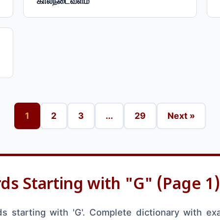
"கால்நடைவளம்"
1
2
3
...
29
Next »
ds Starting with "G" (Page 1)
 starting with 'G'. Complete dictionary with ex