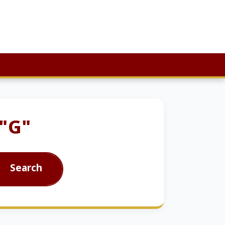
 "G"
Search