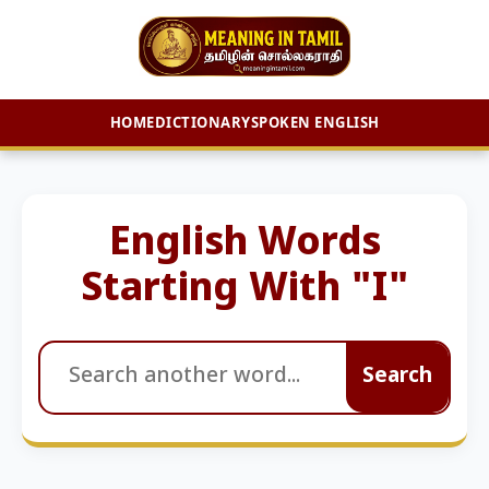
HOME
DICTIONARY
SPOKEN ENGLISH
Skip
to
content
English Words
Starting With "I"
Search