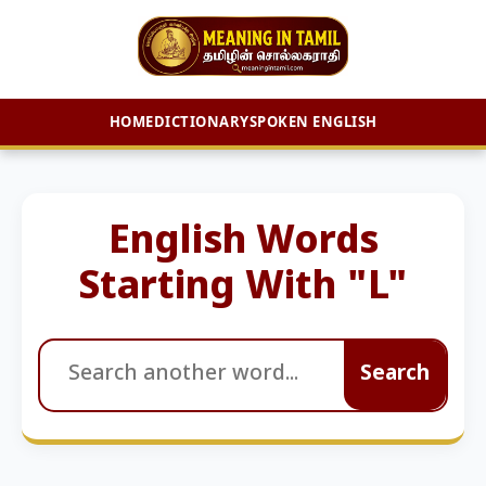
HOME
DICTIONARY
SPOKEN ENGLISH
Skip
to
content
English Words
Starting With "L"
Search