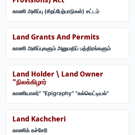
Provisions) Act
காணி அளிப்பு (சிறப்பேற்பாடுகள்) சட்டம்
Land Grants And Permits
காணி அளிப்புகளும் அனுமதிப் பத்திரங்களும்
Land Holder \ Land Owner
"நிலக்கிழார்
காணியாளர்" "Epigraphy" "கல்வெட்டியல்"
Land Kachcheri
காணிக் கச்சேரி