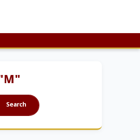
 "M"
Search