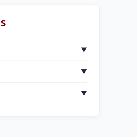
ns
▼
▼
▼