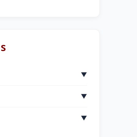
ns
▼
▼
▼