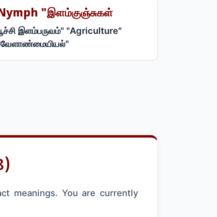
Nymph "இளம்குஞ்சுகள்
பூச்சி இளம்பருவம்" "Agriculture"
"வேளாண்மையியல்"
8)
act meanings. You are currently