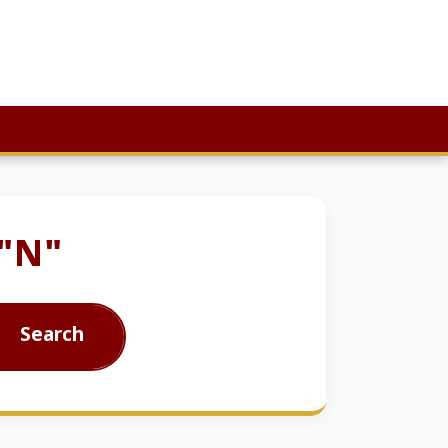
 "N"
Search