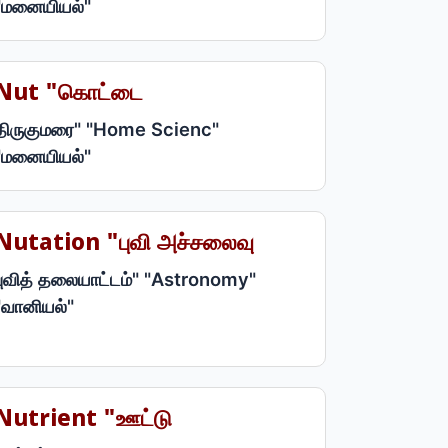
"மனையியல்"
Nut "கொட்டை
திருகுமரை" "Home Scienc"
"மனையியல்"
Nutation "புவி அச்சலைவு
புவித் தலையாட்டம்" "Astronomy"
"வானியல்"
Nutrient "ஊட்டு