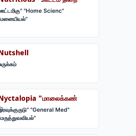
Nutritious "ஊட்டம் நிறை
ஊட்டமிகு" "Home Scienc"
"மனையியல்"
Nutshell
சுருக்கம்
Nyctalopia "மாலைக்கண்
இரவுக்குருடு" "General Med"
"மருத்துவவியல்"