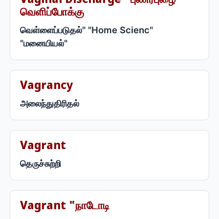
Vaginal Discharge "புணர்புழை
வெளிப்போக்கு
வெள்ளைப்படுதல்" "Home Scienc"
"மனையியல்"
Vagrancy
அலைந்துதிரிதல்
Vagrant
தெருச்சுற்றி
Vagrant "நாடோடி