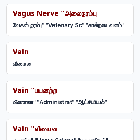
Vagus Nerve "அலைநரம்பு
வேகஸ் நரம்பு" "Vetenary Sc" "கால்நடைவளம்"
Vain
வீணான
Vain "பயனற்ற
வீணாண" "Administrat" "ஆட்சியியல்"
Vain "வீணான