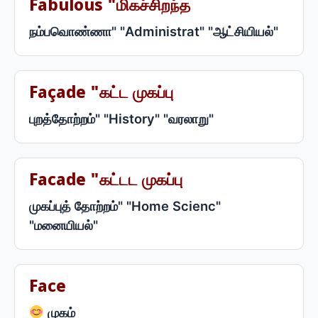
Fabulous "மிகச்சிறந்த
நம்பவொண்ணா" "Administrat" "ஆட்சியியல்"
Façade "கட்ட முகப்பு
புறத்தோற்றம்" "History" "வரலாறு"
Facade "கட்டட முகப்பு
முகப்புத் தோற்றம்" "Home Scienc"
"மனையியல்"
Face
முகம்