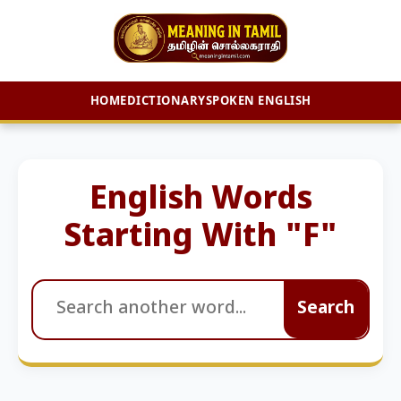
HOME
DICTIONARY
SPOKEN ENGLISH
Skip
to
content
English Words
Starting With "F"
Search