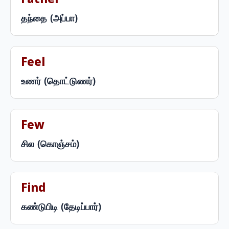
Father
தந்தை (அப்பா)
Feel
உணர் (தொட்டுணர்)
Few
சில (கொஞ்சம்)
Find
கண்டுபிடி (தேடிப்பார்)