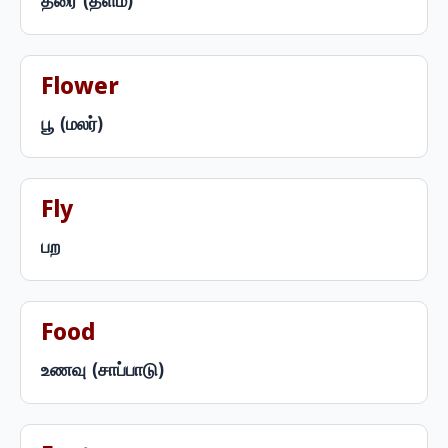
தரை (தளம்)
Flower
பூ (மலர்)
Fly
பற
Food
உணவு (சாப்பாடு)