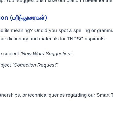
lp. Your suggestions make our platform better for th
on (பரிந்துரைகள்)
ind its meaning? Or did you spot a spelling or gram
our dictionary and materials for TNPSC aspirants.
he subject
“New Word Suggestion”
.
ubject
“Correction Request”
.
rtnerships, or technical queries regarding our Smart