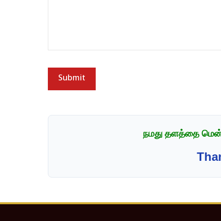
நமது தளத்தை மென்ம
Tha