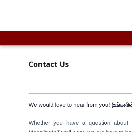
Skip
to
Contact Us
content
We would love to hear from you!
(உங்களி
Whether you have a question about a