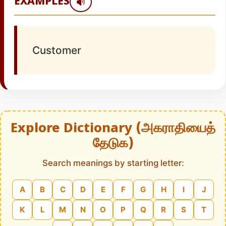
EXAMPLES
Customer
Explore Dictionary (அகராதியைத்
தேடுக)
Search meanings by starting letter:
A
B
C
D
E
F
G
H
I
J
K
L
M
N
O
P
Q
R
S
T