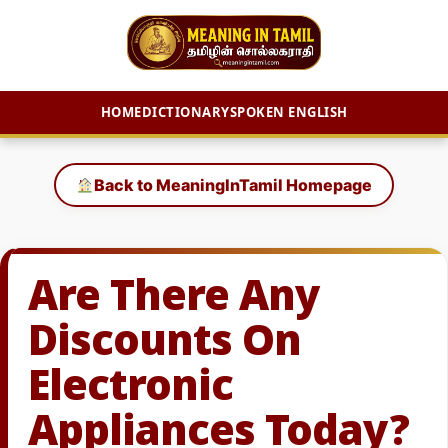
HOME
DICTIONARY
SPOKEN ENGLISH
Skip
to
Back to MeaningInTamil Homepage
content
Are There Any
Discounts On
Electronic
Appliances Today?