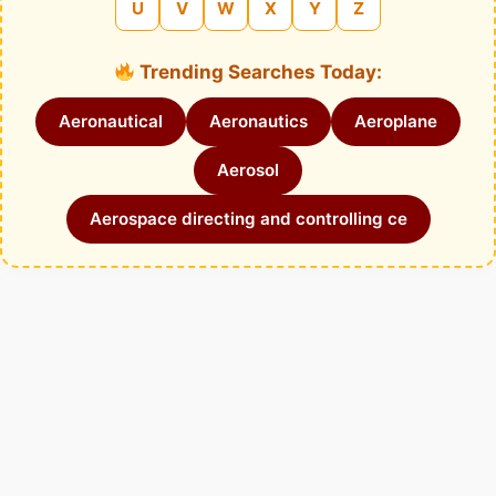
U
V
W
X
Y
Z
Trending Searches Today:
Aeronautical
Aeronautics
Aeroplane
Aerosol
Aerospace directing and controlling ce