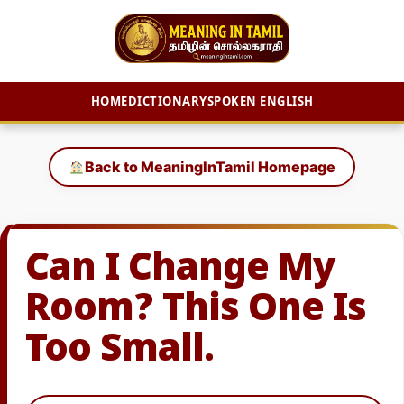
HOME
DICTIONARY
SPOKEN ENGLISH
Skip
to
Back to MeaningInTamil Homepage
content
Can I Change My
Room? This One Is
Too Small.