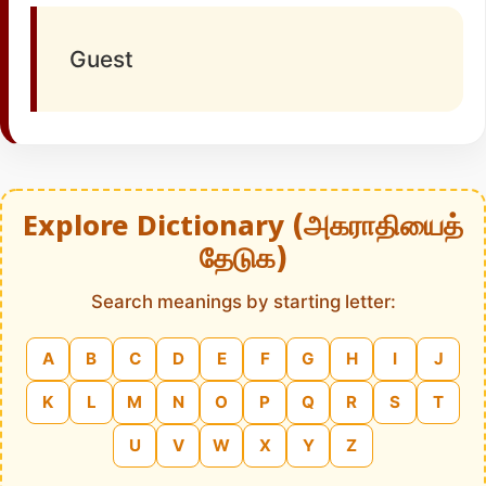
Guest
Explore Dictionary (அகராதியைத்
தேடுக)
Search meanings by starting letter:
A
B
C
D
E
F
G
H
I
J
K
L
M
N
O
P
Q
R
S
T
U
V
W
X
Y
Z