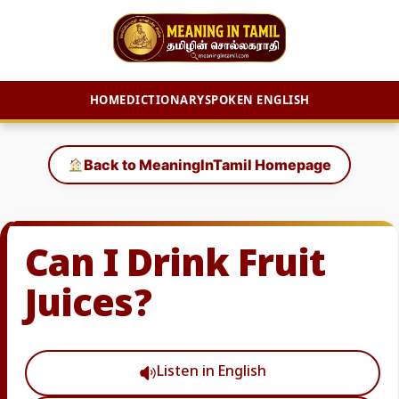
HOME
DICTIONARY
SPOKEN ENGLISH
Skip
to
Back to MeaningInTamil Homepage
content
Can I Drink Fruit
Juices?
Listen in English