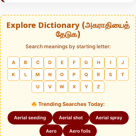
Explore Dictionary (அகராதியைத்
தேடுக)
Search meanings by starting letter:
A
B
C
D
E
F
G
H
I
J
K
L
M
N
O
P
Q
R
S
T
U
V
W
X
Y
Z
Trending Searches Today:
Aerial seeding
Aerial shot
Aerial spray
Aero
Aero foils