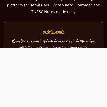
platform for Tamil Nadu. Vocabulary, Grammar, and
TNPSC Notes made easy.
சமர்ப்பணம்
இந்த இணையதளம் ஆங்கிலம் கற்க விரும்பும் அனைத்து
தமிழ் பேசும் நல்ல உள்ளங்களுக்கும் சமர்ப்பணம்.
பள்ளி, கல்லூரி மாணவர்கள் மற்றும் போட்டித் தேர்வர்களுக்குப்
பயன்படும் வகையில் இது மிகவும் கவனத்துடன்
வடிவமைக்கப்பட்டுள்ளது.
About Us
Contact Us
Sitemap
Terms of Use
Privacy Policy
© 2026 MeaningInTamil.com | All Rights Reserved.