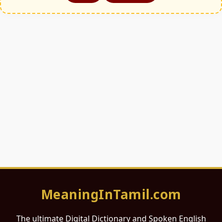
MeaningInTamil.com
The ultimate Digital Dictionary and Spoken English