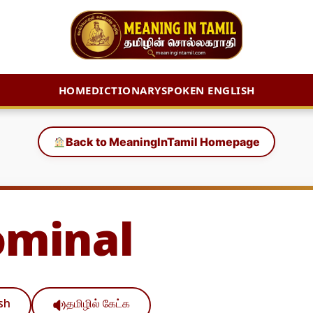
HOME
DICTIONARY
SPOKEN ENGLISH
Back to MeaningInTamil Homepage
minal
ish
தமிழில் கேட்க