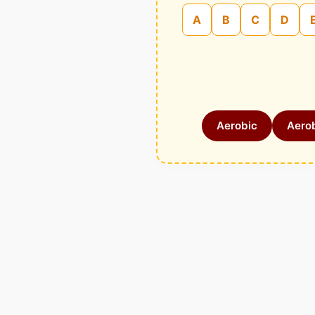
A
B
C
D
Aerobic
Aerob