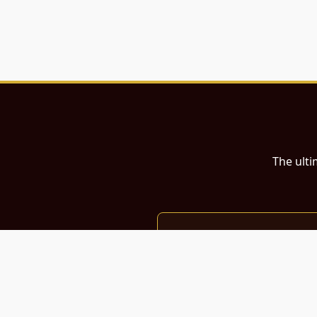
The ulti
இந்த இணையதளம்
பள்ளி, கல்லூரி மாணவர்கள் மற்