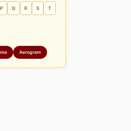
P
Q
R
S
T
ome
Aerogram