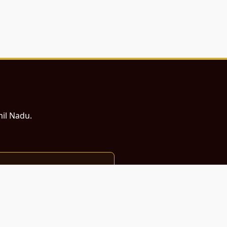
mil Nadu.
ம் சமர்ப்பணம்.
்துடன் வடிவமைக்கப்பட்டுள்ளது.