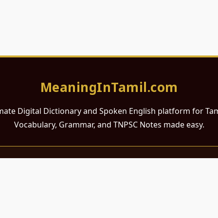
MeaningInTamil.com
mate Digital Dictionary and Spoken English platform for Ta
Vocabulary, Grammar, and TNPSC Notes made easy.
சமர்ப்பணம்
 ஆங்கிலம் கற்க விரும்பும் அனைத்து தமிழ் பேசும் நல்ல உள்ளங்களுக்கு
றும் போட்டித் தேர்வர்களுக்குப் பயன்படும் வகையில் இது மிகவும் கவனத