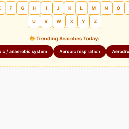
E
F
G
H
I
J
K
L
M
N
O
U
V
W
X
Y
Z
Trending Searches Today:
ic / anaerobic system
Aerobic respiration
Aerodr