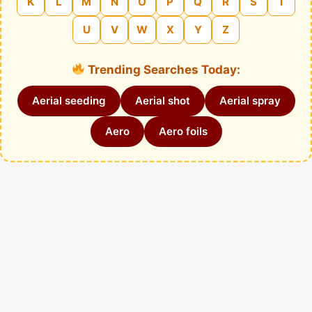
K
L
M
N
O
P
Q
R
S
T
U
V
W
X
Y
Z
Trending Searches Today:
Aerial seeding
Aerial shot
Aerial spray
Aero
Aero foils