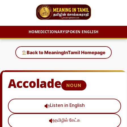
HOME
DICTIONARY
SPOKEN ENGLISH
Skip
to
Back to MeaningInTamil Homepage
content
Accolade
NOUN
Listen in English
தமிழில் கேட்க