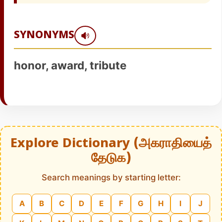
SYNONYMS
honor, award, tribute
Explore Dictionary (அகராதியைத்
தேடுக)
Search meanings by starting letter:
A
B
C
D
E
F
G
H
I
J