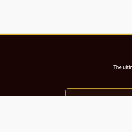
The ulti
இந்த இணையதளம்
பள்ளி, கல்லூரி மாணவர்கள் மற்