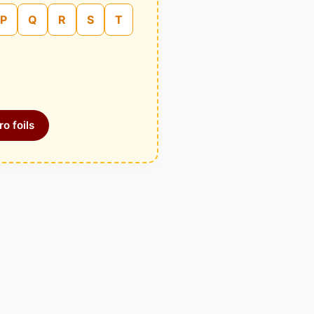
P
Q
R
S
T
o foils