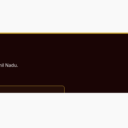
mil Nadu.
ம் சமர்ப்பணம்.
்துடன் வடிவமைக்கப்பட்டுள்ளது.