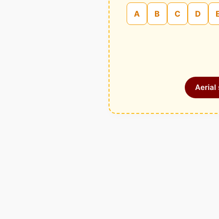
A
B
C
D
Aerial