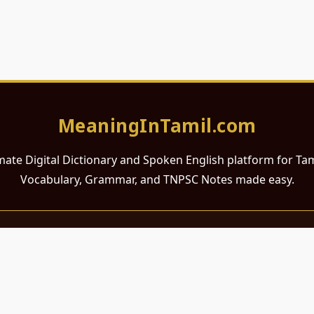
MeaningInTamil.com
mate Digital Dictionary and Spoken English platform for Ta
Vocabulary, Grammar, and TNPSC Notes made easy.
சமர்ப்பணம்
 ஆங்கிலம் கற்க விரும்பும் அனைத்து தமிழ் பேசும் நல்ல உள்ளங்களுக்கு
றும் போட்டித் தேர்வர்களுக்குப் பயன்படும் வகையில் இது மிகவும் கவனத