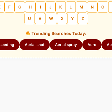
E
F
G
H
I
J
K
L
M
N
O
U
V
W
X
Y
Z
Trending Searches Today:
 seeding
Aerial shot
Aerial spray
Aero
Aer