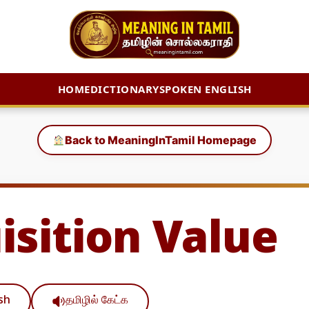
HOME
DICTIONARY
SPOKEN ENGLISH
Back to MeaningInTamil Homepage
isition Value
ish
தமிழில் கேட்க