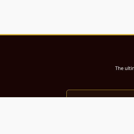
The ulti
இந்த இணையதளம்
பள்ளி, கல்லூரி மாணவர்கள் மற்