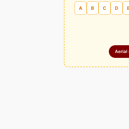
A
B
C
D
Aerial