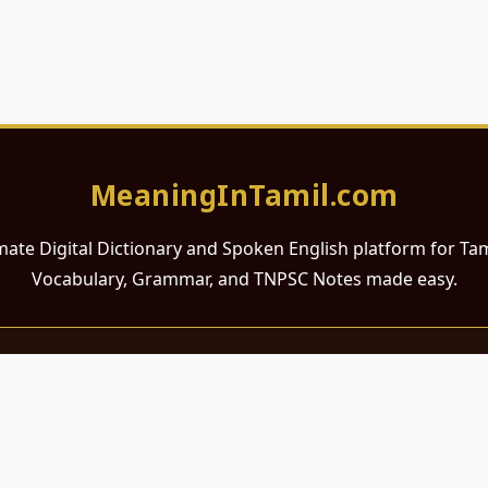
MeaningInTamil.com
mate Digital Dictionary and Spoken English platform for Ta
Vocabulary, Grammar, and TNPSC Notes made easy.
சமர்ப்பணம்
 ஆங்கிலம் கற்க விரும்பும் அனைத்து தமிழ் பேசும் நல்ல உள்ளங்களுக்கு
றும் போட்டித் தேர்வர்களுக்குப் பயன்படும் வகையில் இது மிகவும் கவனத