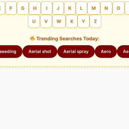
E
F
G
H
I
J
K
L
M
N
O
U
V
W
X
Y
Z
Trending Searches Today:
 seeding
Aerial shot
Aerial spray
Aero
Aer