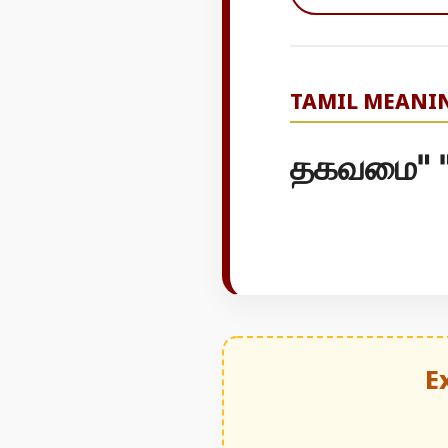
TAMIL MEANI
தகவமை" "
E