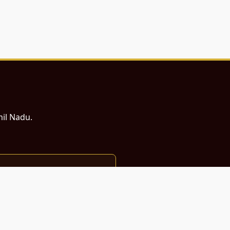
mil Nadu.
ம் சமர்ப்பணம்.
்துடன் வடிவமைக்கப்பட்டுள்ளது.