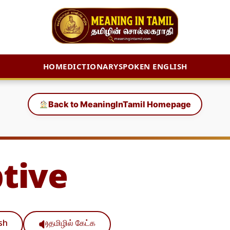
HOME
DICTIONARY
SPOKEN ENGLISH
Back to MeaningInTamil Homepage
tive
ish
தமிழில் கேட்க