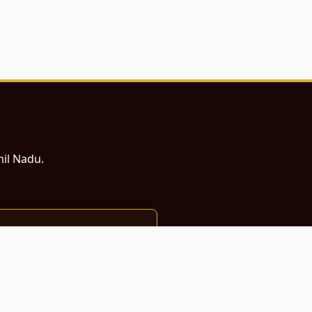
mil Nadu.
ம் சமர்ப்பணம்.
்துடன் வடிவமைக்கப்பட்டுள்ளது.