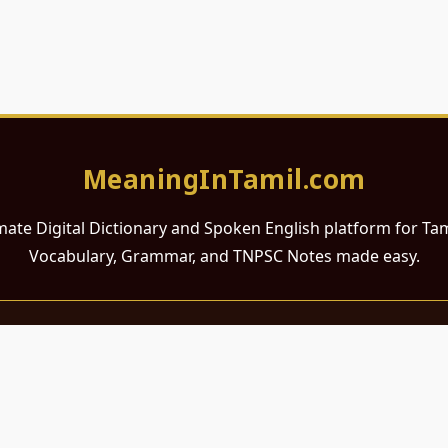
MeaningInTamil.com
mate Digital Dictionary and Spoken English platform for Ta
Vocabulary, Grammar, and TNPSC Notes made easy.
சமர்ப்பணம்
 ஆங்கிலம் கற்க விரும்பும் அனைத்து தமிழ் பேசும் நல்ல உள்ளங்களுக்கு
றும் போட்டித் தேர்வர்களுக்குப் பயன்படும் வகையில் இது மிகவும் கவனத