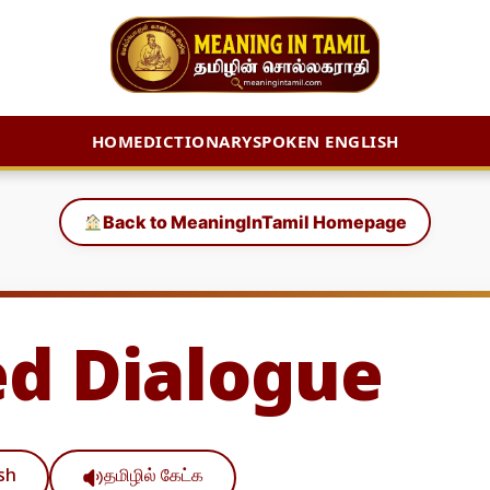
HOME
DICTIONARY
SPOKEN ENGLISH
Back to MeaningInTamil Homepage
d Dialogue
ish
தமிழில் கேட்க