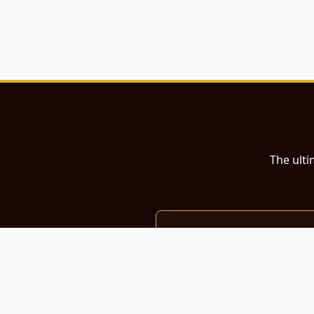
The ulti
இந்த இணையதளம்
பள்ளி, கல்லூரி மாணவர்கள் மற்