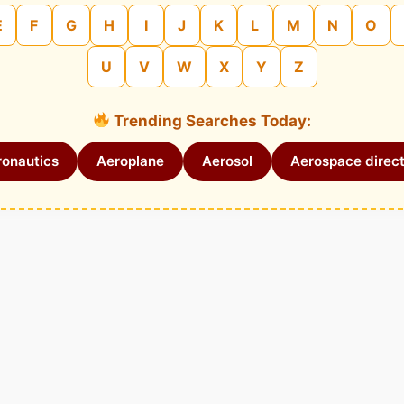
E
F
G
H
I
J
K
L
M
N
O
U
V
W
X
Y
Z
Trending Searches Today:
onautics
Aeroplane
Aerosol
Aerospace direct