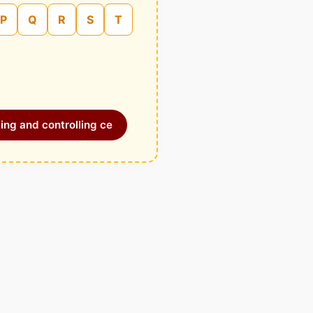
P
Q
R
S
T
ing and controlling ce