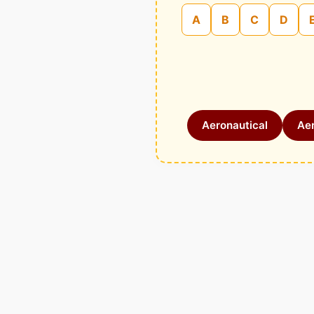
A
B
C
D
Aeronautical
Aer