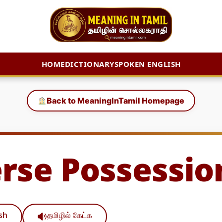
HOME
DICTIONARY
SPOKEN ENGLISH
Back to MeaningInTamil Homepage
rse Possessio
ish
தமிழில் கேட்க