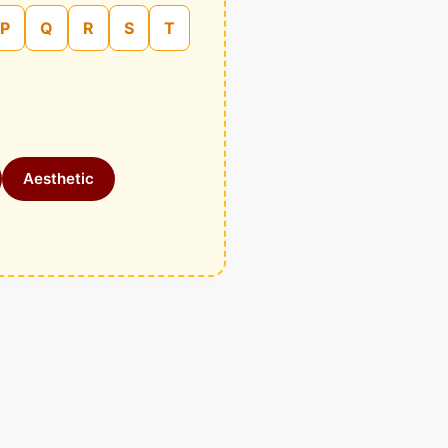
P
Q
R
S
T
Aesthetic