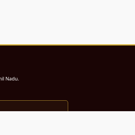
mil Nadu.
ம் சமர்ப்பணம்.
்துடன் வடிவமைக்கப்பட்டுள்ளது.