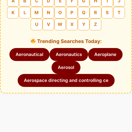
A
B
C
D
E
F
G
H
I
J
K
L
M
N
O
P
Q
R
S
T
U
V
W
X
Y
Z
Trending Searches Today:
Aeronautical
Aeronautics
Aeroplane
Aerosol
Aerospace directing and controlling ce