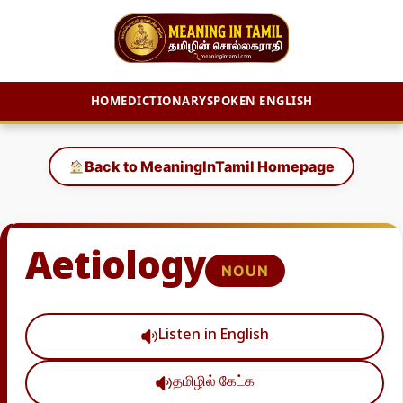
HOME
DICTIONARY
SPOKEN ENGLISH
Skip
to
Back to MeaningInTamil Homepage
content
Aetiology
NOUN
Listen in English
தமிழில் கேட்க