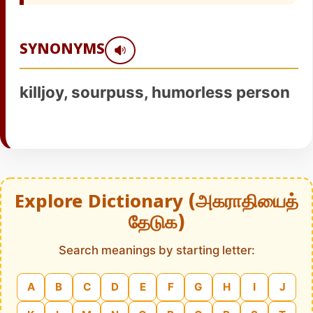
SYNONYMS
killjoy, sourpuss, humorless person
Explore Dictionary (அகராதியைத்
தேடுக)
Search meanings by starting letter:
A
B
C
D
E
F
G
H
I
J