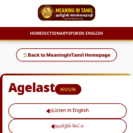
HOME
DICTIONARY
SPOKEN ENGLISH
Skip
to
Back to MeaningInTamil Homepage
content
Agelast
NOUN
Listen in English
தமிழில் கேட்க