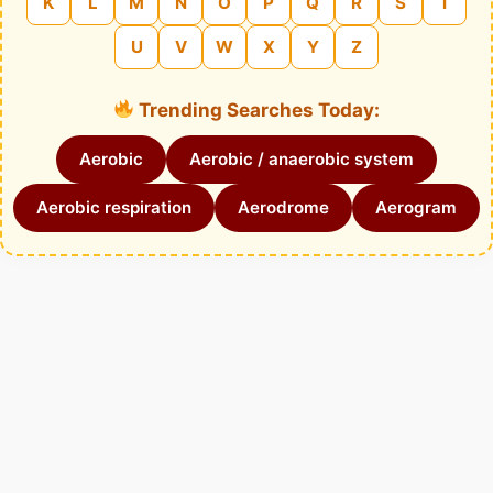
K
L
M
N
O
P
Q
R
S
T
U
V
W
X
Y
Z
Trending Searches Today:
Aerobic
Aerobic / anaerobic system
Aerobic respiration
Aerodrome
Aerogram