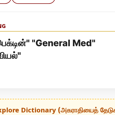
NG
்டின்" "General Med"
வியல்"
xplore Dictionary (அகராதியைத் தேடு