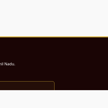
mil Nadu.
ம் சமர்ப்பணம்.
்துடன் வடிவமைக்கப்பட்டுள்ளது.