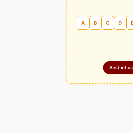
A
B
C
D
Aesthetics