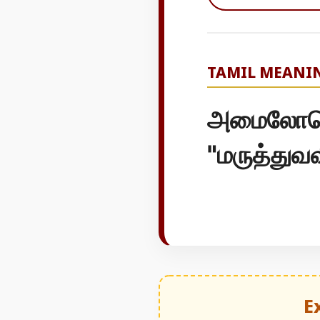
TAMIL MEANI
அமைலோபெக
"மருத்துவ
E