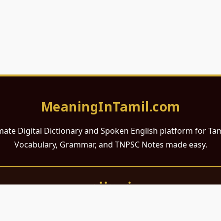
MeaningInTamil.com
mate Digital Dictionary and Spoken English platform for Ta
Vocabulary, Grammar, and TNPSC Notes made easy.
சமர்ப்பணம்
 ஆங்கிலம் கற்க விரும்பும் அனைத்து தமிழ் பேசும் நல்ல உள்ளங்களுக்கு
றும் போட்டித் தேர்வர்களுக்குப் பயன்படும் வகையில் இது மிகவும் கவனத