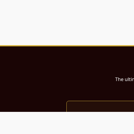
The ulti
இந்த இணையதளம்
பள்ளி, கல்லூரி மாணவர்கள் மற்