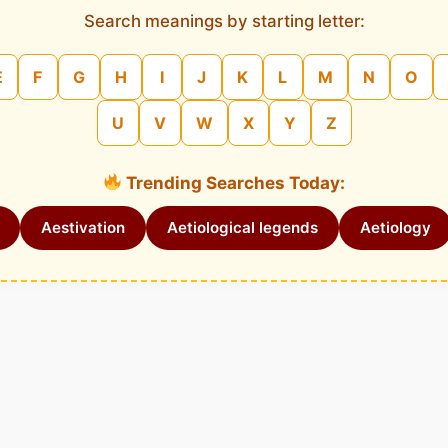
Search meanings by starting letter:
E
F
G
H
I
J
K
L
M
N
O
U
V
W
X
Y
Z
Trending Searches Today:
Aestivation
Aetiological legends
Aetiology