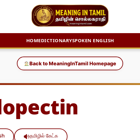
HOME
DICTIONARY
SPOKEN ENGLISH
Back to MeaningInTamil Homepage
opectin
ish
தமிழில் கேட்க