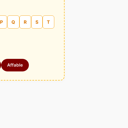
P
Q
R
S
T
Affable