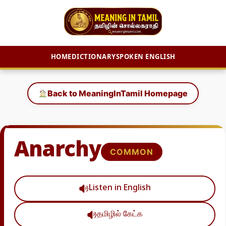
HOME
DICTIONARY
SPOKEN ENGLISH
Skip
to
Back to MeaningInTamil Homepage
content
Anarchy
COMMON
Listen in English
தமிழில் கேட்க