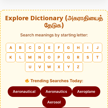
Explore Dictionary (அகராதியைத்
தேடுக)
Search meanings by starting letter:
A
B
C
D
E
F
G
H
I
J
K
L
M
N
O
P
Q
R
S
T
U
V
W
X
Y
Z
Trending Searches Today:
Aeronautical
Aeronautics
Aeroplane
Aerosol