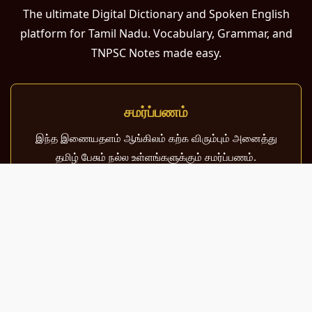
The ultimate Digital Dictionary and Spoken English
platform for Tamil Nadu. Vocabulary, Grammar, and
TNPSC Notes made easy.
சமர்ப்பணம்
இந்த இணையதளம் ஆங்கிலம் கற்க விரும்பும் அனைத்து
தமிழ் பேசும் நல்ல உள்ளங்களுக்கும் சமர்ப்பணம்.
பள்ளி, கல்லூரி மாணவர்கள் மற்றும் போட்டித் தேர்வர்களுக்குப்
பயன்படும் வகையில் இது மிகவும் கவனத்துடன்
வடிவமைக்கப்பட்டுள்ளது.
About Us
Contact Us
Sitemap
Terms of Use
Privacy Policy