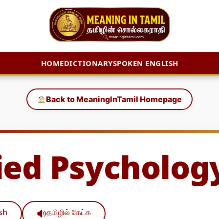
HOME
DICTIONARY
SPOKEN ENGLISH
Back to MeaningInTamil Homepage
ied Psycholog
ish
தமிழில் கேட்க