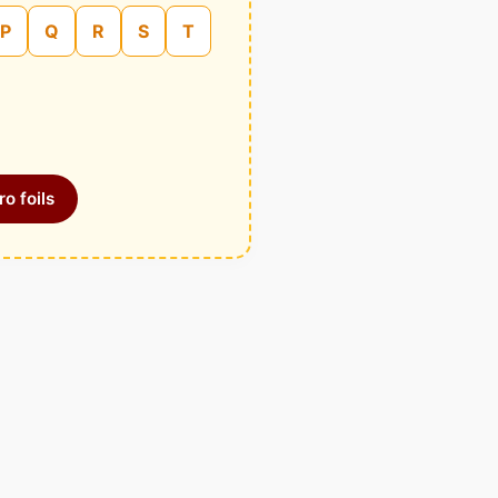
P
Q
R
S
T
o foils