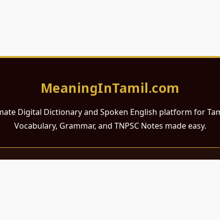
MeaningInTamil.com
mate Digital Dictionary and Spoken English platform for Ta
Vocabulary, Grammar, and TNPSC Notes made easy.
சமர்ப்பணம்
 ஆங்கிலம் கற்க விரும்பும் அனைத்து தமிழ் பேசும் நல்ல உள்ளங்களுக்கு
றும் போட்டித் தேர்வர்களுக்குப் பயன்படும் வகையில் இது மிகவும் கவனத