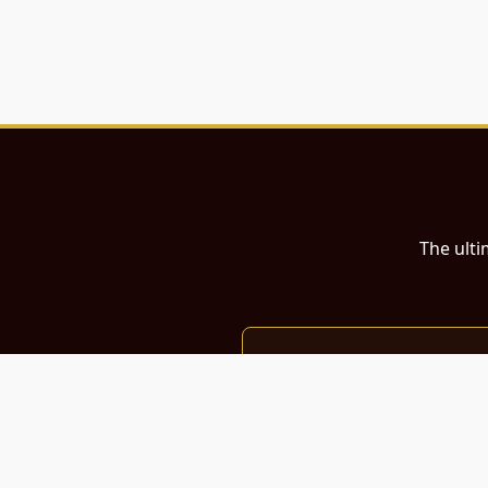
The ulti
இந்த இணையதளம்
பள்ளி, கல்லூரி மாணவர்கள் மற்