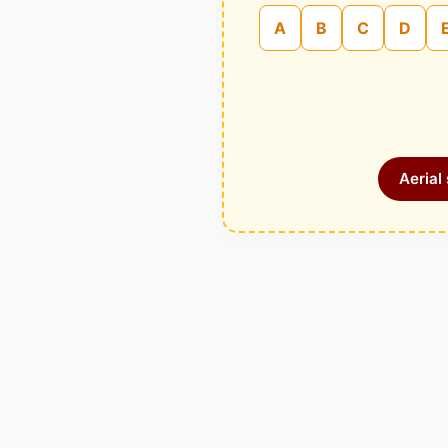
A
B
C
D
Aerial