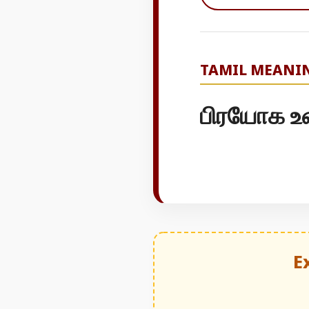
TAMIL MEANI
பிரயோக உ
E