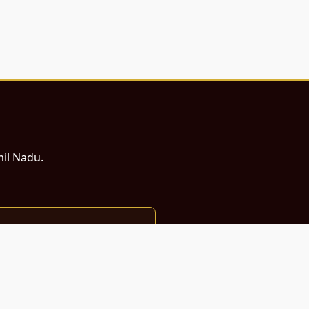
mil Nadu.
ம் சமர்ப்பணம்.
்துடன் வடிவமைக்கப்பட்டுள்ளது.