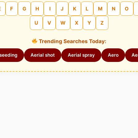
E
F
G
H
I
J
K
L
M
N
O
U
V
W
X
Y
Z
Trending Searches Today:
 seeding
Aerial shot
Aerial spray
Aero
Aer