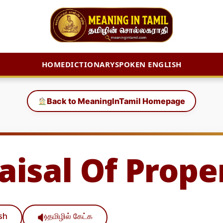
HOME
DICTIONARY
SPOKEN ENGLISH
Back to MeaningInTamil Homepage
aisal Of Prope
ish
தமிழில் கேட்க