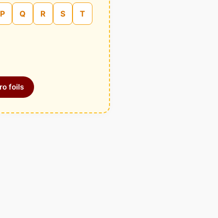
P
Q
R
S
T
o foils