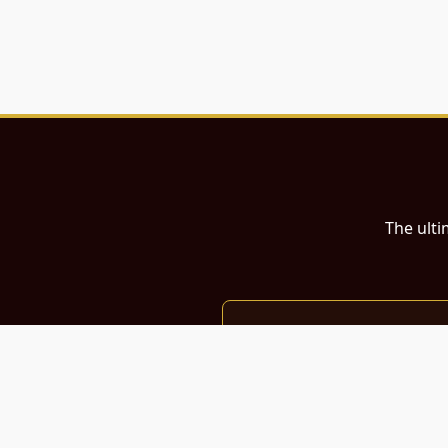
The ulti
இந்த இணையதளம்
பள்ளி, கல்லூரி மாணவர்கள் மற்