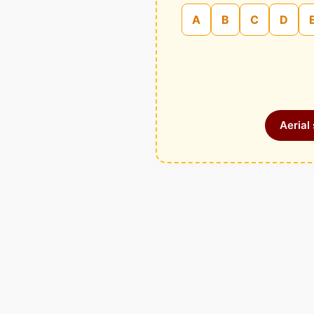
A
B
C
D
Aerial