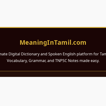
MeaningInTamil.com
mate Digital Dictionary and Spoken English platform for Ta
Vocabulary, Grammar, and TNPSC Notes made easy.
சமர்ப்பணம்
 ஆங்கிலம் கற்க விரும்பும் அனைத்து தமிழ் பேசும் நல்ல உள்ளங்களுக்கு
றும் போட்டித் தேர்வர்களுக்குப் பயன்படும் வகையில் இது மிகவும் கவனத