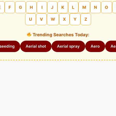
E
F
G
H
I
J
K
L
M
N
O
U
V
W
X
Y
Z
Trending Searches Today:
 seeding
Aerial shot
Aerial spray
Aero
Aer