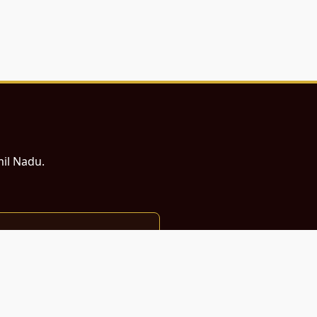
mil Nadu.
ம் சமர்ப்பணம்.
்துடன் வடிவமைக்கப்பட்டுள்ளது.