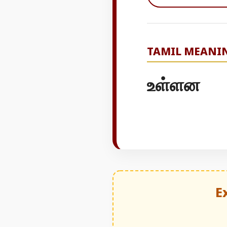
TAMIL MEANI
உள்ளன
E