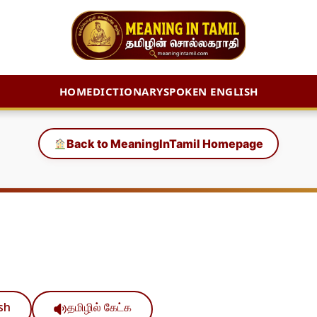
HOME
DICTIONARY
SPOKEN ENGLISH
Back to MeaningInTamil Homepage
ish
தமிழில் கேட்க