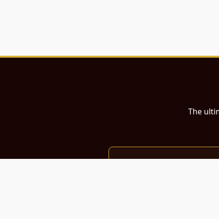
The ulti
இந்த இணையதளம்
பள்ளி, கல்லூரி மாணவர்கள் மற்