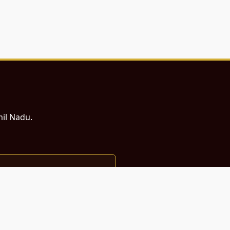
mil Nadu.
ம் சமர்ப்பணம்.
்துடன் வடிவமைக்கப்பட்டுள்ளது.