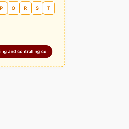
P
Q
R
S
T
ing and controlling ce