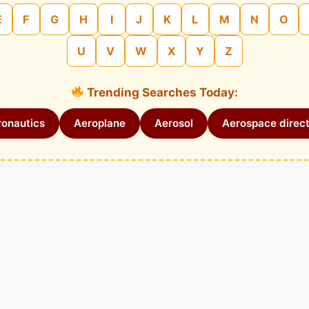
E
F
G
H
I
J
K
L
M
N
O
U
V
W
X
Y
Z
Trending Searches Today:
onautics
Aeroplane
Aerosol
Aerospace direct