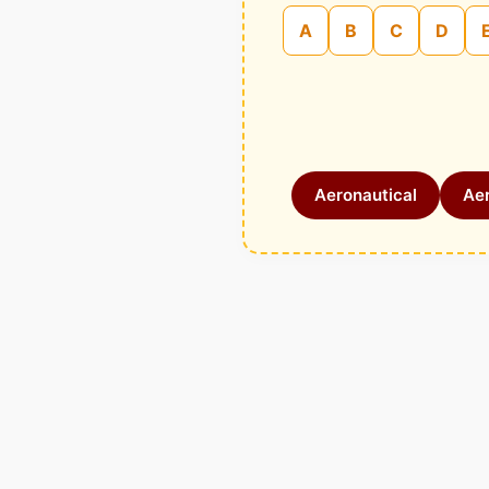
A
B
C
D
Aeronautical
Aer