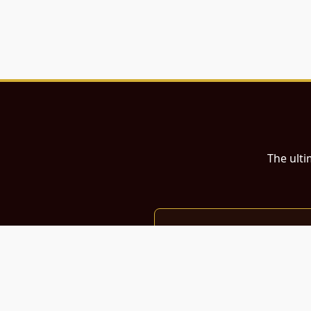
The ulti
இந்த இணையதளம்
பள்ளி, கல்லூரி மாணவர்கள் மற்