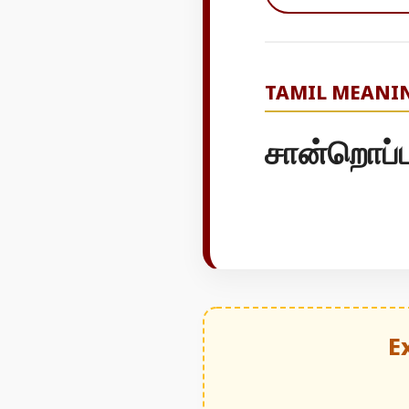
TAMIL MEANI
சான்றொப்ப
E