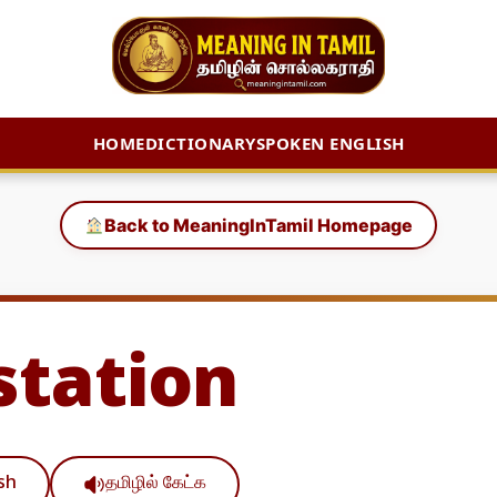
HOME
DICTIONARY
SPOKEN ENGLISH
Back to MeaningInTamil Homepage
station
ish
தமிழில் கேட்க