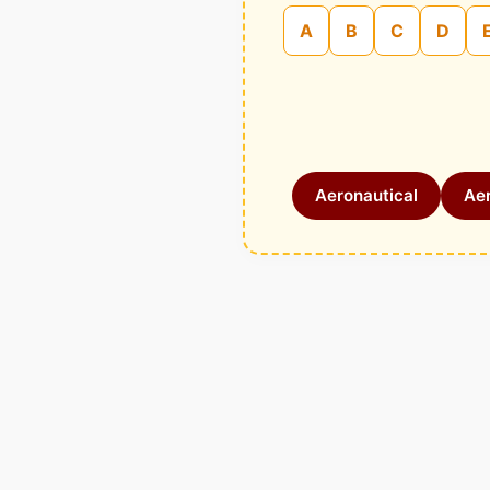
A
B
C
D
Aeronautical
Aer