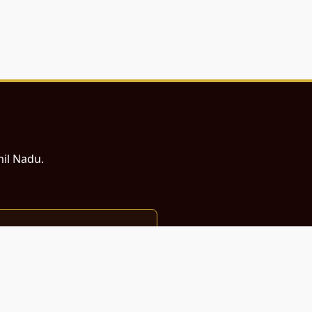
mil Nadu.
ம் சமர்ப்பணம்.
்துடன் வடிவமைக்கப்பட்டுள்ளது.