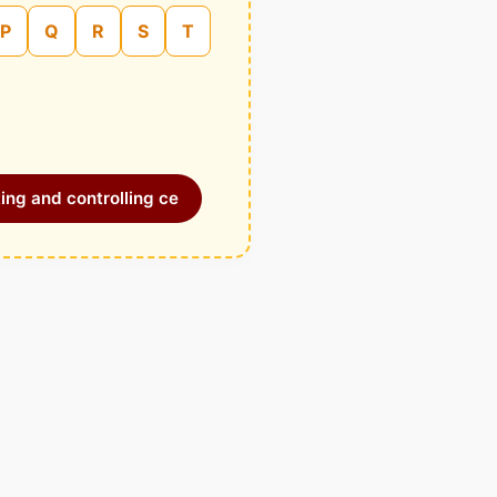
P
Q
R
S
T
ing and controlling ce