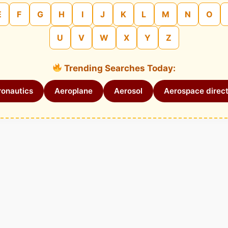
E
F
G
H
I
J
K
L
M
N
O
U
V
W
X
Y
Z
Trending Searches Today:
onautics
Aeroplane
Aerosol
Aerospace direct