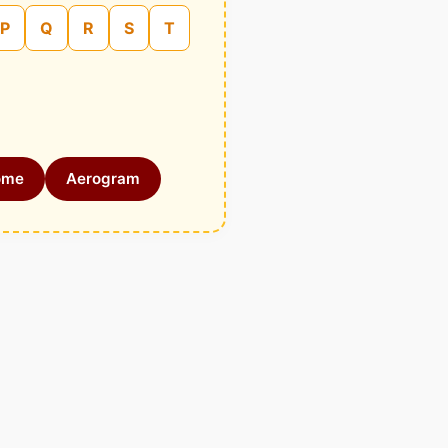
P
Q
R
S
T
ome
Aerogram