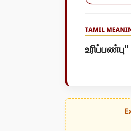
TAMIL MEANI
உரிப்பண்ப
E