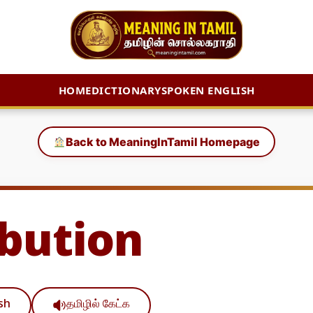
HOME
DICTIONARY
SPOKEN ENGLISH
Back to MeaningInTamil Homepage
ibution
ish
தமிழில் கேட்க