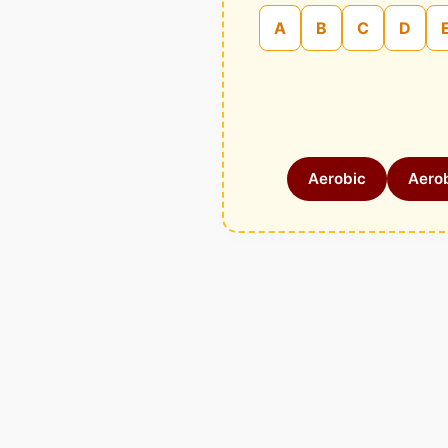
A
B
C
D
Aerobic
Aerob