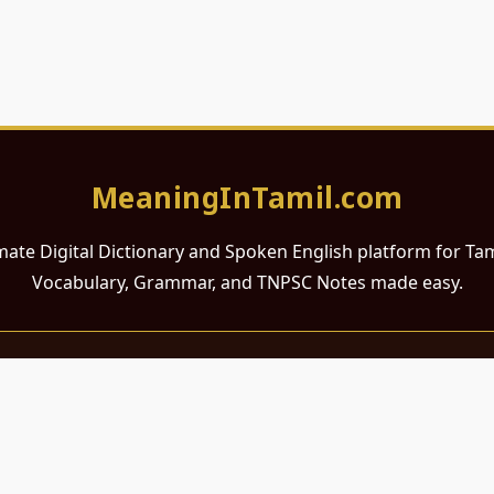
MeaningInTamil.com
mate Digital Dictionary and Spoken English platform for Ta
Vocabulary, Grammar, and TNPSC Notes made easy.
சமர்ப்பணம்
 ஆங்கிலம் கற்க விரும்பும் அனைத்து தமிழ் பேசும் நல்ல உள்ளங்களுக்கு
றும் போட்டித் தேர்வர்களுக்குப் பயன்படும் வகையில் இது மிகவும் கவனத