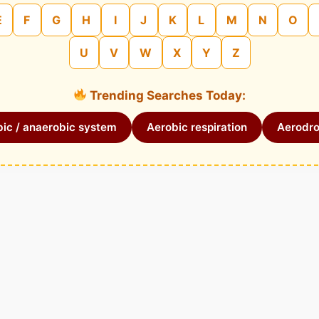
E
F
G
H
I
J
K
L
M
N
O
U
V
W
X
Y
Z
Trending Searches Today:
ic / anaerobic system
Aerobic respiration
Aerodr