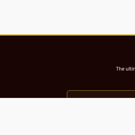
The ulti
இந்த இணையதளம்
பள்ளி, கல்லூரி மாணவர்கள் மற்