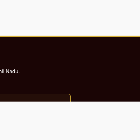
mil Nadu.
ம் சமர்ப்பணம்.
்துடன் வடிவமைக்கப்பட்டுள்ளது.