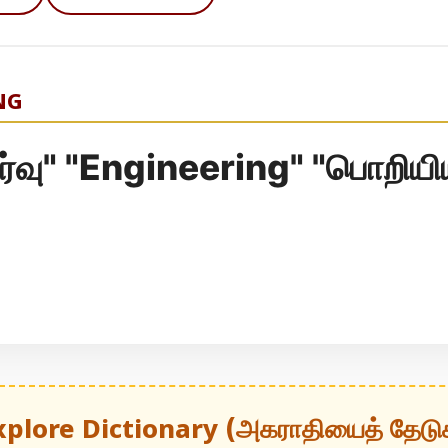
NG
ர்வு" "Engineering" "பொறியி
"
xplore Dictionary (அகராதியைத் தேடு