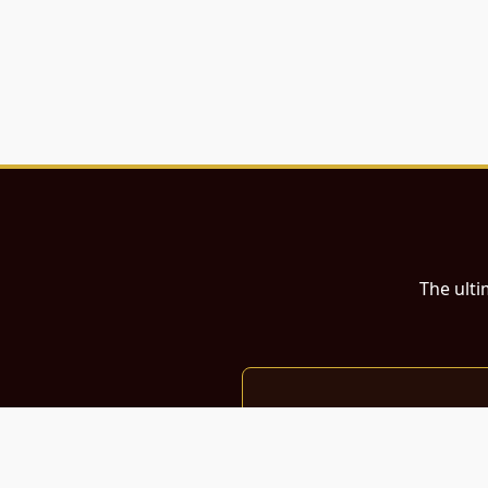
The ulti
இந்த இணையதளம்
பள்ளி, கல்லூரி மாணவர்கள் மற்