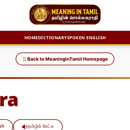
HOME
DICTIONARY
SPOKEN ENGLISH
Back to MeaningInTamil Homepage
ra
ish
தமிழில் கேட்க