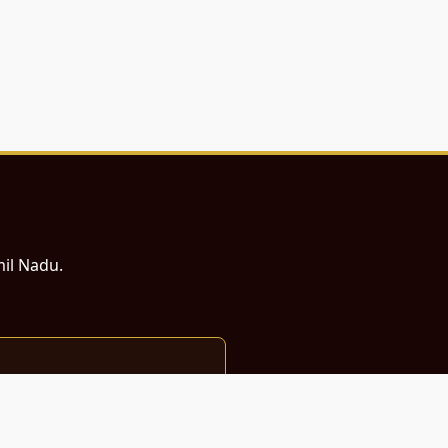
mil Nadu.
ம் சமர்ப்பணம்.
்துடன் வடிவமைக்கப்பட்டுள்ளது.