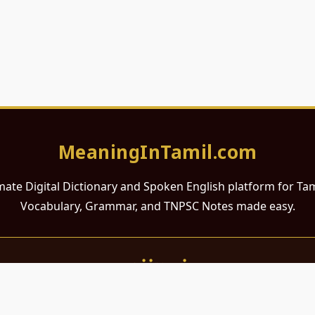
MeaningInTamil.com
mate Digital Dictionary and Spoken English platform for Ta
Vocabulary, Grammar, and TNPSC Notes made easy.
சமர்ப்பணம்
 ஆங்கிலம் கற்க விரும்பும் அனைத்து தமிழ் பேசும் நல்ல உள்ளங்களுக்கு
றும் போட்டித் தேர்வர்களுக்குப் பயன்படும் வகையில் இது மிகவும் கவனத