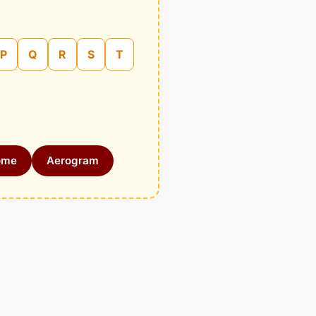
P
Q
R
S
T
ome
Aerogram