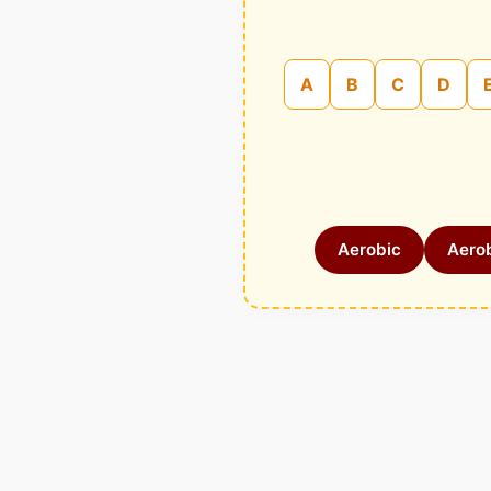
A
B
C
D
Aerobic
Aerob