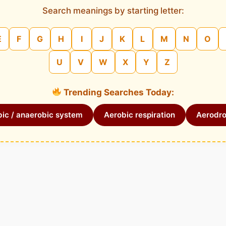
Search meanings by starting letter:
E
F
G
H
I
J
K
L
M
N
O
U
V
W
X
Y
Z
Trending Searches Today:
ic / anaerobic system
Aerobic respiration
Aerodr