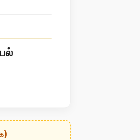
யல்
க)