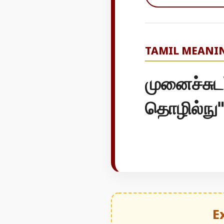
TAMIL MEANI
முனைச்சுட
தொழில்நு
E