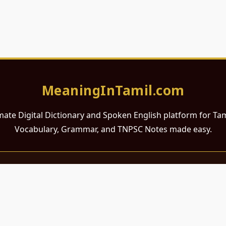
MeaningInTamil.com
mate Digital Dictionary and Spoken English platform for Ta
Vocabulary, Grammar, and TNPSC Notes made easy.
சமர்ப்பணம்
 ஆங்கிலம் கற்க விரும்பும் அனைத்து தமிழ் பேசும் நல்ல உள்ளங்களுக்கு
றும் போட்டித் தேர்வர்களுக்குப் பயன்படும் வகையில் இது மிகவும் கவனத