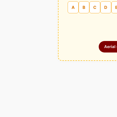
A
B
C
D
Aerial