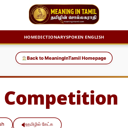
HOME
DICTIONARY
SPOKEN ENGLISH
Back to MeaningInTamil Homepage
 Competition
ish
தமிழில் கேட்க