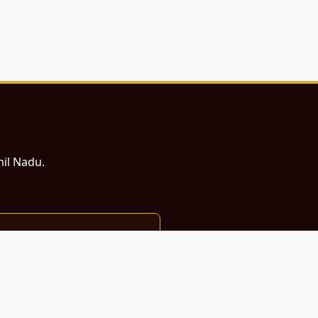
mil Nadu.
ம் சமர்ப்பணம்.
்துடன் வடிவமைக்கப்பட்டுள்ளது.