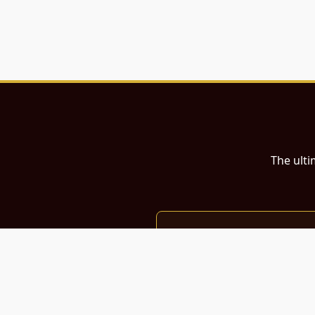
The ulti
இந்த இணையதளம்
பள்ளி, கல்லூரி மாணவர்கள் மற்