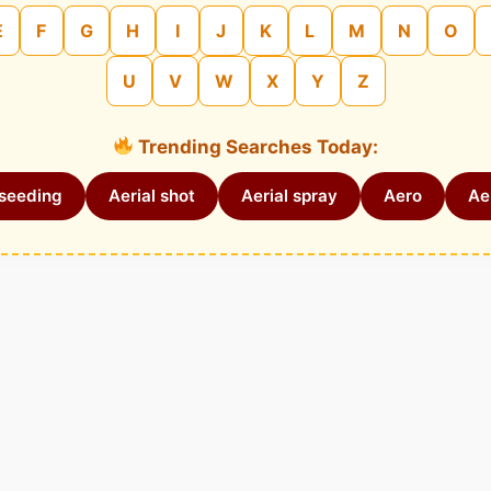
E
F
G
H
I
J
K
L
M
N
O
U
V
W
X
Y
Z
Trending Searches Today:
 seeding
Aerial shot
Aerial spray
Aero
Aer