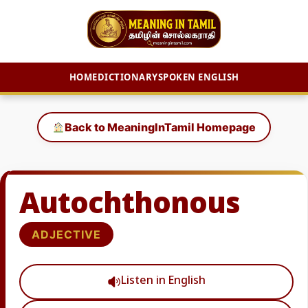
HOME
DICTIONARY
SPOKEN ENGLISH
Skip
to
Back to MeaningInTamil Homepage
content
Autochthonous
ADJECTIVE
Listen in English