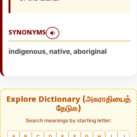
SYNONYMS
indigenous, native, aboriginal
Explore Dictionary (அகராதியைத்
தேடுக)
Search meanings by starting letter:
A
B
C
D
E
F
G
H
I
J