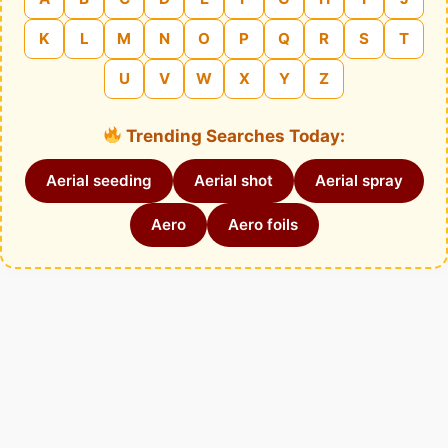
K
L
M
N
O
P
Q
R
S
T
U
V
W
X
Y
Z
Trending Searches Today:
Aerial seeding
Aerial shot
Aerial spray
Aero
Aero foils