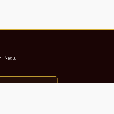
mil Nadu.
ம் சமர்ப்பணம்.
்துடன் வடிவமைக்கப்பட்டுள்ளது.