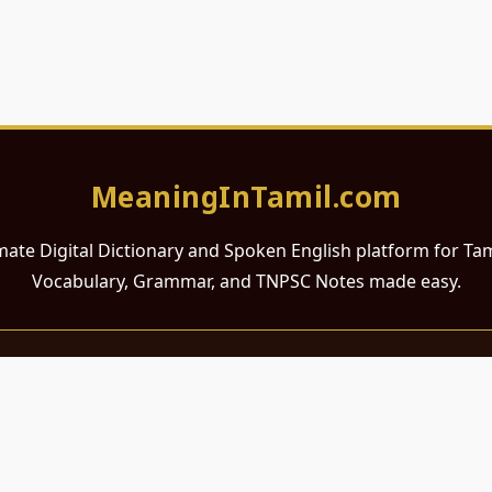
MeaningInTamil.com
mate Digital Dictionary and Spoken English platform for Ta
Vocabulary, Grammar, and TNPSC Notes made easy.
சமர்ப்பணம்
 ஆங்கிலம் கற்க விரும்பும் அனைத்து தமிழ் பேசும் நல்ல உள்ளங்களுக்கு
றும் போட்டித் தேர்வர்களுக்குப் பயன்படும் வகையில் இது மிகவும் கவனத