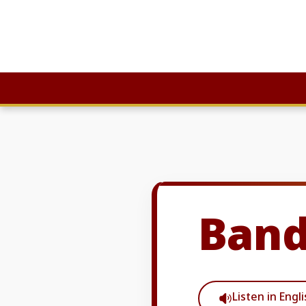
Skip
to
content
Band
Listen in Engl