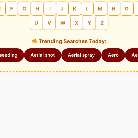
E
F
G
H
I
J
K
L
M
N
O
U
V
W
X
Y
Z
Trending Searches Today:
 seeding
Aerial shot
Aerial spray
Aero
Aer