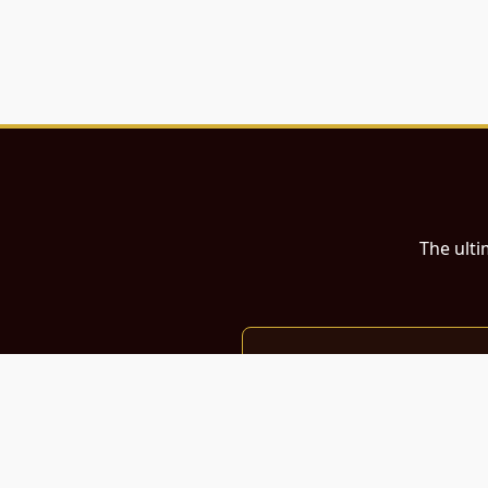
The ulti
இந்த இணையதளம்
பள்ளி, கல்லூரி மாணவர்கள் மற்