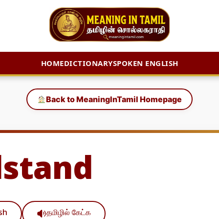
HOME
DICTIONARY
SPOKEN ENGLISH
Back to MeaningInTamil Homepage
stand
ish
தமிழில் கேட்க