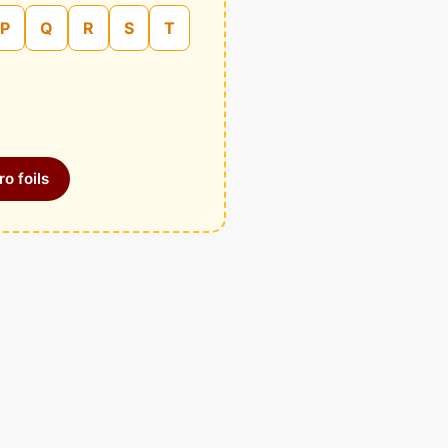
P
Q
R
S
T
o foils