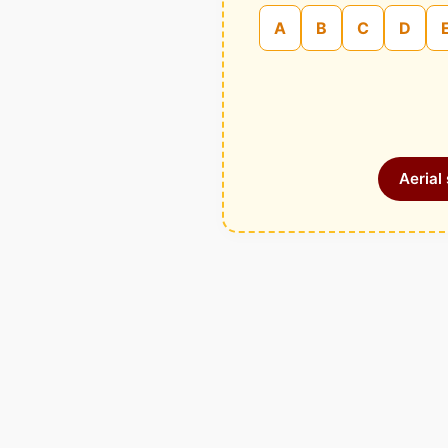
A
B
C
D
Aerial