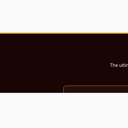
The ulti
இந்த இணையதளம்
பள்ளி, கல்லூரி மாணவர்கள் மற்