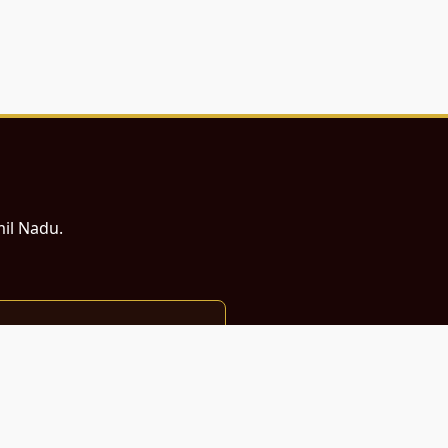
mil Nadu.
ம் சமர்ப்பணம்.
்துடன் வடிவமைக்கப்பட்டுள்ளது.