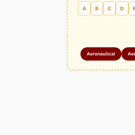
A
B
C
D
Aeronautical
Aer