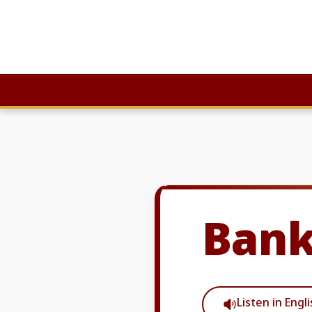
Skip
to
content
Bank
Listen in Engl