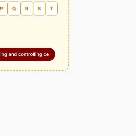
P
Q
R
S
T
ing and controlling ce