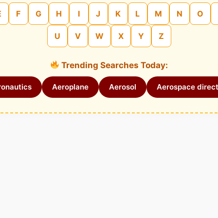
E
F
G
H
I
J
K
L
M
N
O
U
V
W
X
Y
Z
Trending Searches Today:
onautics
Aeroplane
Aerosol
Aerospace direct