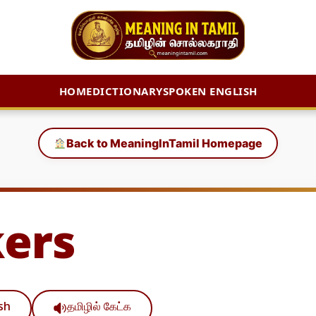
HOME
DICTIONARY
SPOKEN ENGLISH
Back to MeaningInTamil Homepage
ers
ish
தமிழில் கேட்க