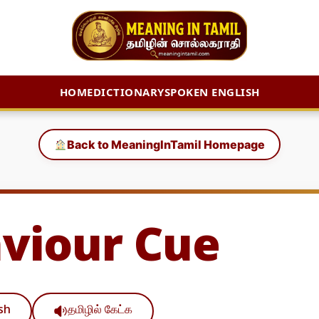
HOME
DICTIONARY
SPOKEN ENGLISH
Back to MeaningInTamil Homepage
viour Cue
ish
தமிழில் கேட்க