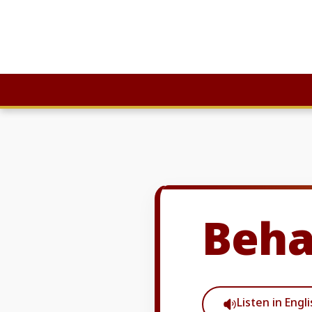
Skip
to
content
Beha
Listen in Engl