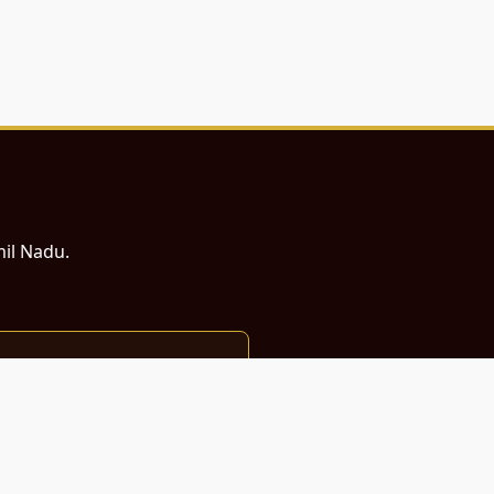
mil Nadu.
ம் சமர்ப்பணம்.
்துடன் வடிவமைக்கப்பட்டுள்ளது.