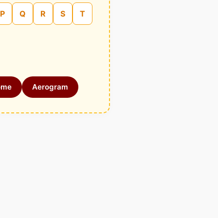
P
Q
R
S
T
ome
Aerogram