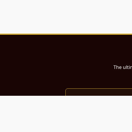
The ulti
இந்த இணையதளம்
பள்ளி, கல்லூரி மாணவர்கள் மற்