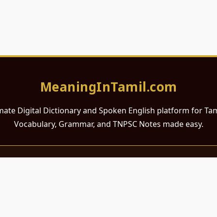
MeaningInTamil.com
mate Digital Dictionary and Spoken English platform for Ta
Vocabulary, Grammar, and TNPSC Notes made easy.
சமர்ப்பணம்
 ஆங்கிலம் கற்க விரும்பும் அனைத்து தமிழ் பேசும் நல்ல உள்ளங்களுக்கு
றும் போட்டித் தேர்வர்களுக்குப் பயன்படும் வகையில் இது மிகவும் கவனத