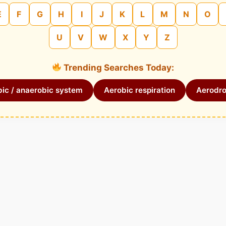
E
F
G
H
I
J
K
L
M
N
O
U
V
W
X
Y
Z
Trending Searches Today:
ic / anaerobic system
Aerobic respiration
Aerodr