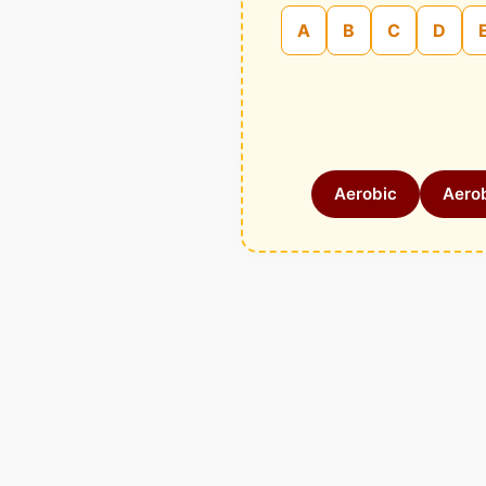
A
B
C
D
Aerobic
Aerob