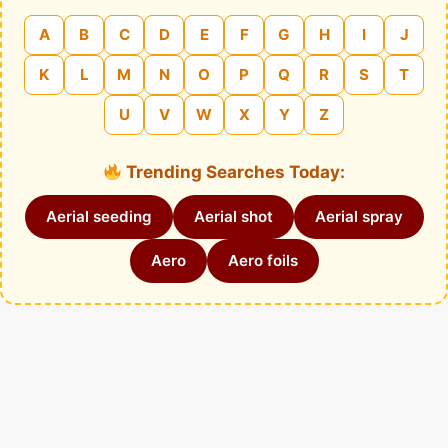
A
B
C
D
E
F
G
H
I
J
K
L
M
N
O
P
Q
R
S
T
U
V
W
X
Y
Z
Trending Searches Today:
Aerial seeding
Aerial shot
Aerial spray
Aero
Aero foils