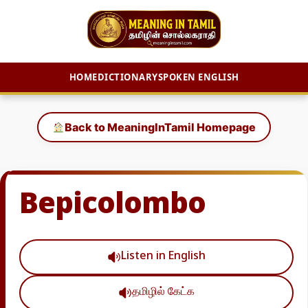
HOME
DICTIONARY
SPOKEN ENGLISH
Skip
to
Back to MeaningInTamil Homepage
content
Bepicolombo
Listen in English
தமிழில் கேட்க