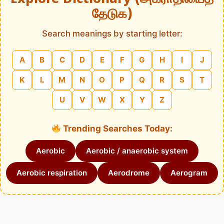
தேடுக)
Search meanings by starting letter:
A
B
C
D
E
F
G
H
I
J
K
L
M
N
O
P
Q
R
S
T
U
V
W
X
Y
Z
Trending Searches Today:
Aerobic
Aerobic / anaerobic system
Aerobic respiration
Aerodrome
Aerogram