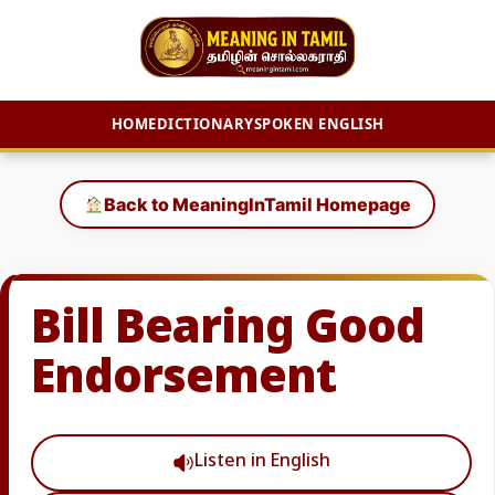
HOME
DICTIONARY
SPOKEN ENGLISH
Skip
to
Back to MeaningInTamil Homepage
content
Bill Bearing Good
Endorsement
Listen in English