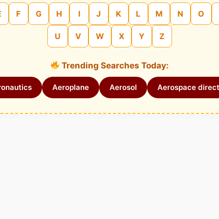
E
F
G
H
I
J
K
L
M
N
O
U
V
W
X
Y
Z
Trending Searches Today:
onautics
Aeroplane
Aerosol
Aerospace direct