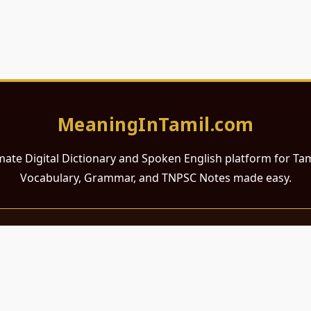
MeaningInTamil.com
mate Digital Dictionary and Spoken English platform for Ta
Vocabulary, Grammar, and TNPSC Notes made easy.
சமர்ப்பணம்
 ஆங்கிலம் கற்க விரும்பும் அனைத்து தமிழ் பேசும் நல்ல உள்ளங்களுக்கு
றும் போட்டித் தேர்வர்களுக்குப் பயன்படும் வகையில் இது மிகவும் கவனத