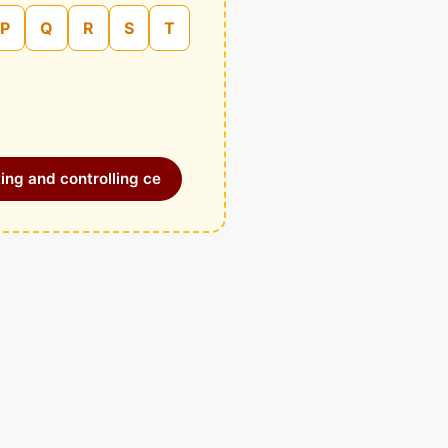
P
Q
R
S
T
ing and controlling ce