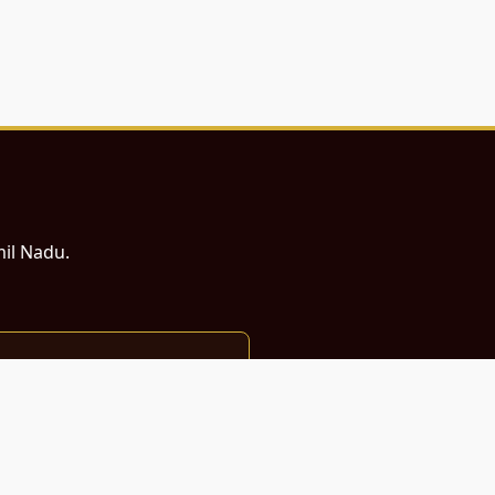
mil Nadu.
ம் சமர்ப்பணம்.
்துடன் வடிவமைக்கப்பட்டுள்ளது.