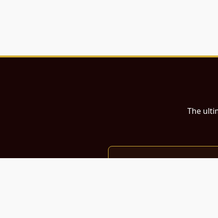
The ulti
இந்த இணையதளம்
பள்ளி, கல்லூரி மாணவர்கள் மற்