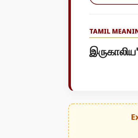
TAMIL MEANI
இருகாலிய"
E