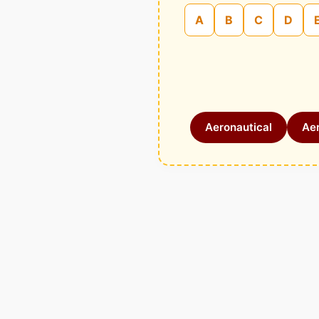
A
B
C
D
Aeronautical
Aer