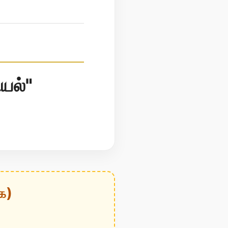
யல்"
க)