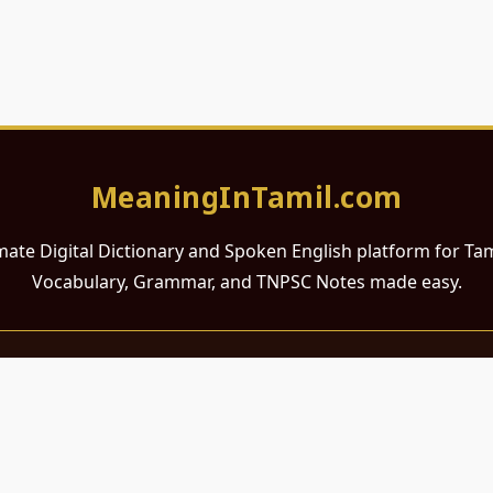
MeaningInTamil.com
mate Digital Dictionary and Spoken English platform for Ta
Vocabulary, Grammar, and TNPSC Notes made easy.
சமர்ப்பணம்
 ஆங்கிலம் கற்க விரும்பும் அனைத்து தமிழ் பேசும் நல்ல உள்ளங்களுக்கு
றும் போட்டித் தேர்வர்களுக்குப் பயன்படும் வகையில் இது மிகவும் கவனத