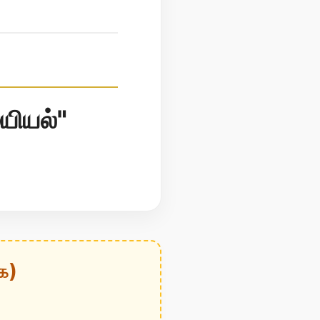
யியல்"
க)