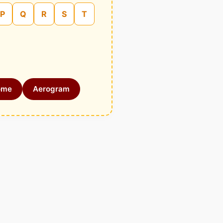
P
Q
R
S
T
ome
Aerogram