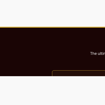
The ulti
இந்த இணையதளம்
பள்ளி, கல்லூரி மாணவர்கள் மற்