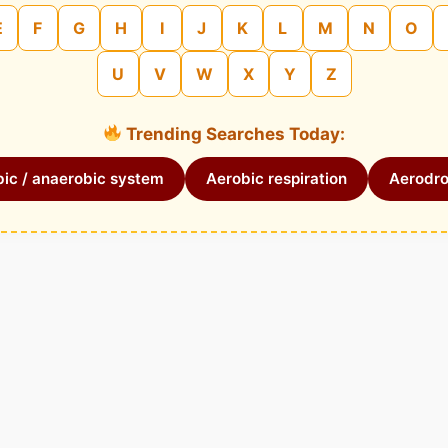
E
F
G
H
I
J
K
L
M
N
O
U
V
W
X
Y
Z
Trending Searches Today:
ic / anaerobic system
Aerobic respiration
Aerodr