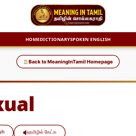
HOME
DICTIONARY
SPOKEN ENGLISH
Back to MeaningInTamil Homepage
xual
ish
தமிழில் கேட்க