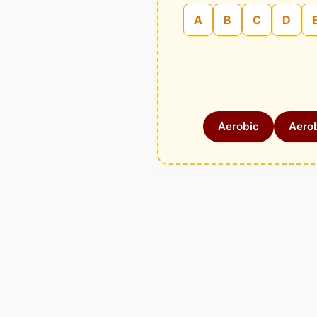
A
B
C
D
Aerobic
Aerob