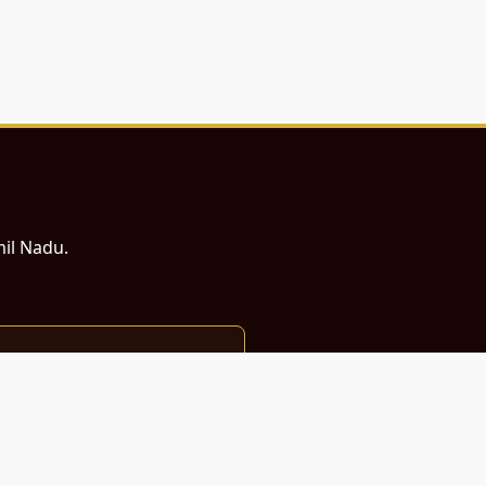
mil Nadu.
ம் சமர்ப்பணம்.
்துடன் வடிவமைக்கப்பட்டுள்ளது.