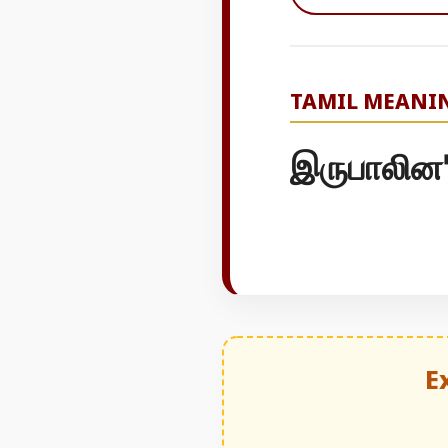
TAMIL MEANI
இருபாலின
E