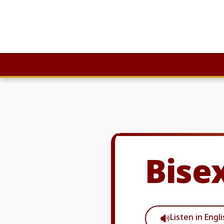
Skip
to
content
Bise
Listen in Engl