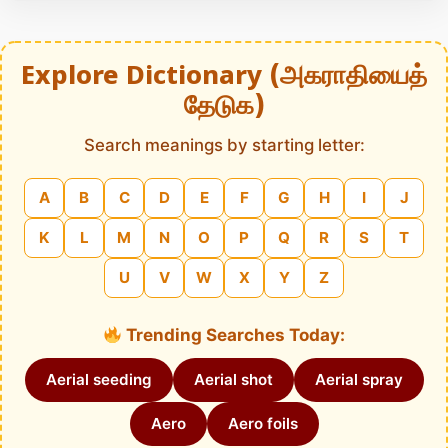
Explore Dictionary (அகராதியைத்
தேடுக)
Search meanings by starting letter:
A
B
C
D
E
F
G
H
I
J
K
L
M
N
O
P
Q
R
S
T
U
V
W
X
Y
Z
Trending Searches Today:
Aerial seeding
Aerial shot
Aerial spray
Aero
Aero foils