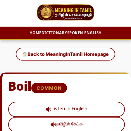
HOME
DICTIONARY
SPOKEN ENGLISH
Skip
to
Back to MeaningInTamil Homepage
content
Boil
COMMON
Listen in English
தமிழில் கேட்க