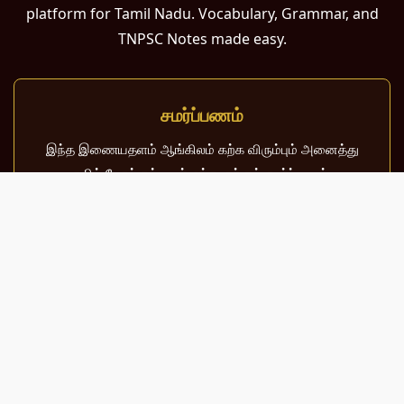
platform for Tamil Nadu. Vocabulary, Grammar, and
TNPSC Notes made easy.
சமர்ப்பணம்
இந்த இணையதளம் ஆங்கிலம் கற்க விரும்பும் அனைத்து
தமிழ் பேசும் நல்ல உள்ளங்களுக்கும் சமர்ப்பணம்.
பள்ளி, கல்லூரி மாணவர்கள் மற்றும் போட்டித் தேர்வர்களுக்குப்
பயன்படும் வகையில் இது மிகவும் கவனத்துடன்
வடிவமைக்கப்பட்டுள்ளது.
About Us
Contact Us
Sitemap
Terms of Use
Privacy Policy
© 2026 MeaningInTamil.com | All Rights Reserved.