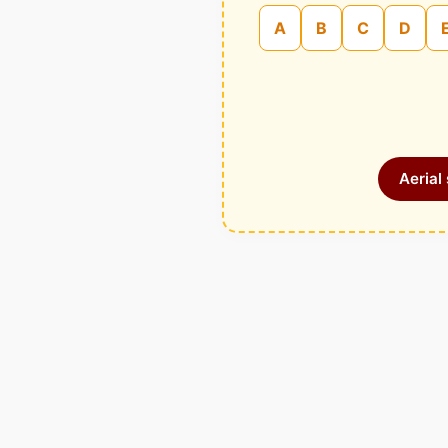
A
B
C
D
Aerial