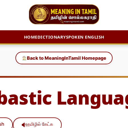
HOME
DICTIONARY
SPOKEN ENGLISH
Back to MeaningInTamil Homepage
astic Langua
ish
தமிழில் கேட்க