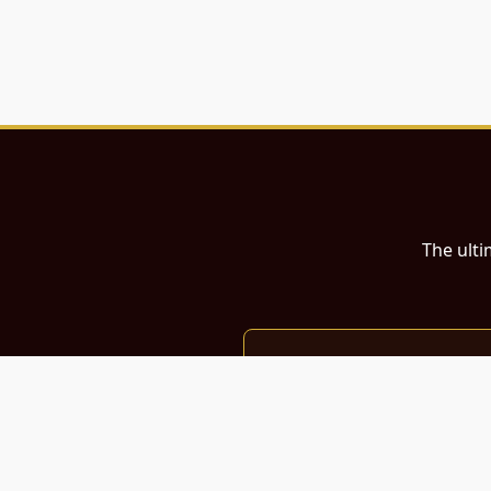
The ulti
இந்த இணையதளம்
பள்ளி, கல்லூரி மாணவர்கள் மற்