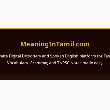
MeaningInTamil.com
mate Digital Dictionary and Spoken English platform for Ta
Vocabulary, Grammar, and TNPSC Notes made easy.
சமர்ப்பணம்
 ஆங்கிலம் கற்க விரும்பும் அனைத்து தமிழ் பேசும் நல்ல உள்ளங்களுக்கு
றும் போட்டித் தேர்வர்களுக்குப் பயன்படும் வகையில் இது மிகவும் கவனத