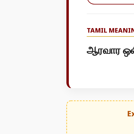
TAMIL MEANI
ஆரவார ஒல
E