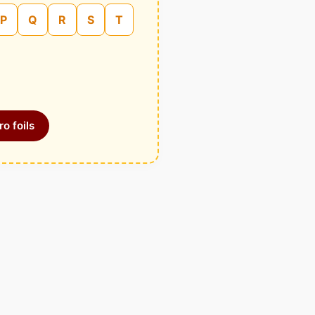
P
Q
R
S
T
o foils