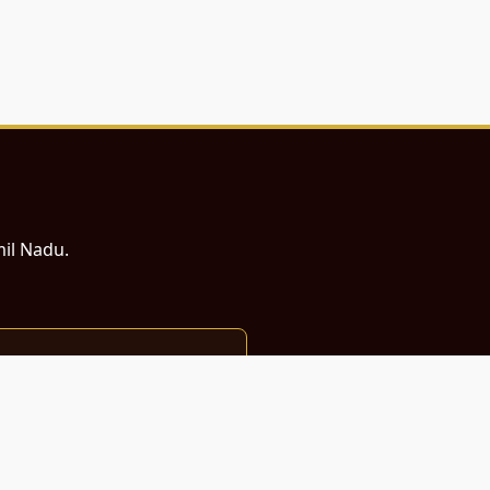
mil Nadu.
ம் சமர்ப்பணம்.
்துடன் வடிவமைக்கப்பட்டுள்ளது.