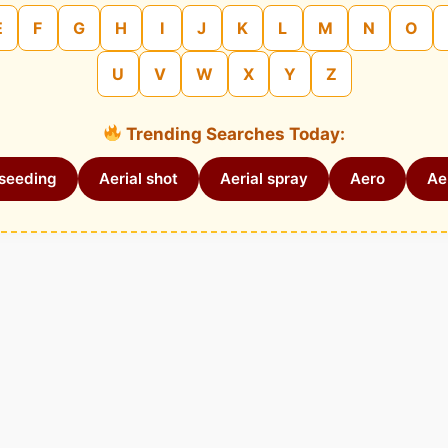
E
F
G
H
I
J
K
L
M
N
O
U
V
W
X
Y
Z
Trending Searches Today:
 seeding
Aerial shot
Aerial spray
Aero
Aer