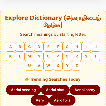
Explore Dictionary (அகராதியைத்
தேடுக)
Search meanings by starting letter:
A
B
C
D
E
F
G
H
I
J
K
L
M
N
O
P
Q
R
S
T
U
V
W
X
Y
Z
Trending Searches Today:
Aerial seeding
Aerial shot
Aerial spray
Aero
Aero foils