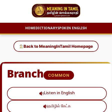
HOME
DICTIONARY
SPOKEN ENGLISH
Skip
to
Back to MeaningInTamil Homepage
content
Branch
COMMON
Listen in English
தமிழில் கேட்க