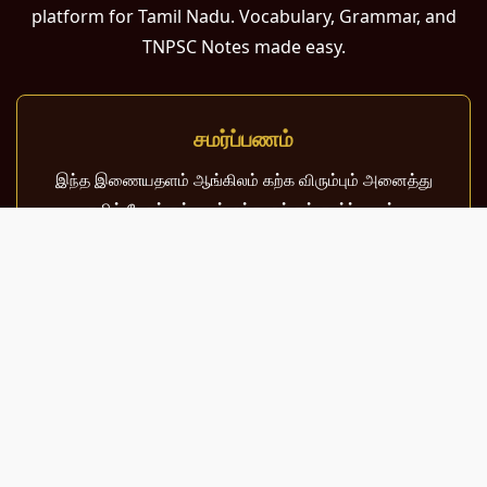
platform for Tamil Nadu. Vocabulary, Grammar, and
TNPSC Notes made easy.
சமர்ப்பணம்
இந்த இணையதளம் ஆங்கிலம் கற்க விரும்பும் அனைத்து
தமிழ் பேசும் நல்ல உள்ளங்களுக்கும் சமர்ப்பணம்.
பள்ளி, கல்லூரி மாணவர்கள் மற்றும் போட்டித் தேர்வர்களுக்குப்
பயன்படும் வகையில் இது மிகவும் கவனத்துடன்
வடிவமைக்கப்பட்டுள்ளது.
About Us
Contact Us
Sitemap
Terms of Use
Privacy Policy
© 2026 MeaningInTamil.com | All Rights Reserved.