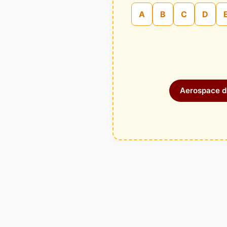
A
B
C
D
Aerospace di