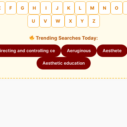
E
F
G
H
I
J
K
L
M
N
O
U
V
W
X
Y
Z
Trending Searches Today:
recting and controlling ce
Aeruginous
Aesthete
Aesthetic education