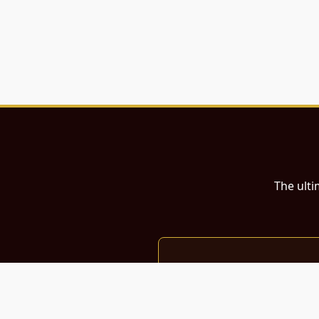
The ulti
இந்த இணையதளம்
பள்ளி, கல்லூரி மாணவர்கள் மற்