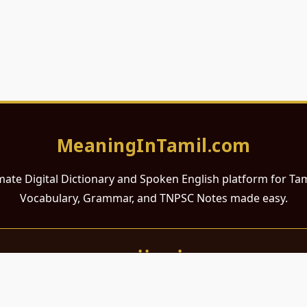
MeaningInTamil.com
mate Digital Dictionary and Spoken English platform for Ta
Vocabulary, Grammar, and TNPSC Notes made easy.
சமர்ப்பணம்
 ஆங்கிலம் கற்க விரும்பும் அனைத்து தமிழ் பேசும் நல்ல உள்ளங்களுக்கு
றும் போட்டித் தேர்வர்களுக்குப் பயன்படும் வகையில் இது மிகவும் கவனத