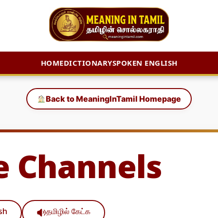
HOME
DICTIONARY
SPOKEN ENGLISH
Back to MeaningInTamil Homepage
e Channels
ish
தமிழில் கேட்க