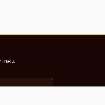
mil Nadu.
ம் சமர்ப்பணம்.
்துடன் வடிவமைக்கப்பட்டுள்ளது.