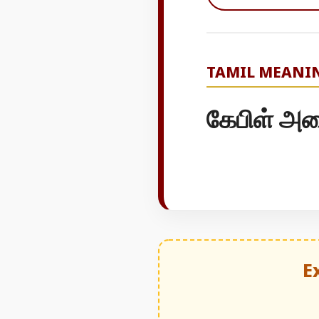
TAMIL MEANI
கேபிள் அ
E