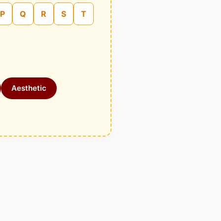
P
Q
R
S
T
Aesthetic