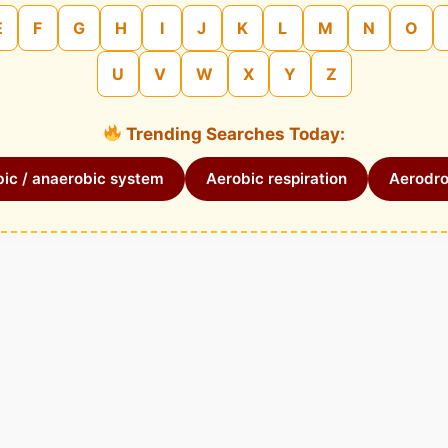
E
F
G
H
I
J
K
L
M
N
O
U
V
W
X
Y
Z
Trending Searches Today:
ic / anaerobic system
Aerobic respiration
Aerodr