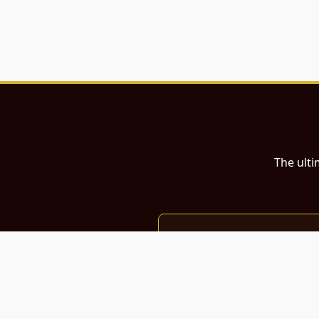
The ulti
இந்த இணையதளம்
பள்ளி, கல்லூரி மாணவர்கள் மற்