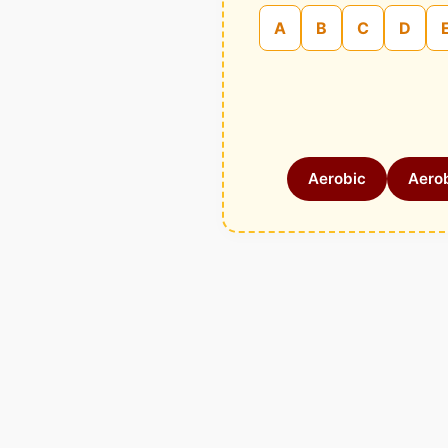
A
B
C
D
Aerobic
Aerob