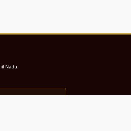
mil Nadu.
ம் சமர்ப்பணம்.
்துடன் வடிவமைக்கப்பட்டுள்ளது.