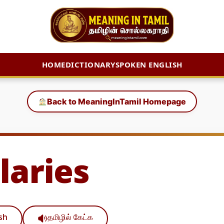
HOME
DICTIONARY
SPOKEN ENGLISH
Back to MeaningInTamil Homepage
laries
ish
தமிழில் கேட்க