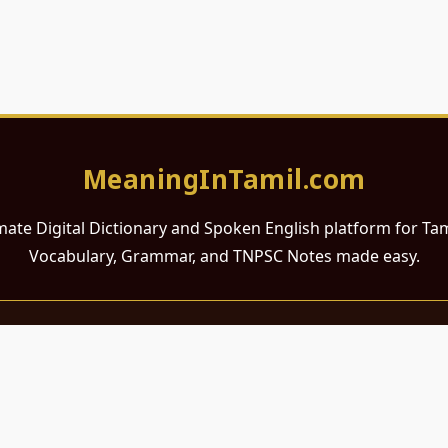
MeaningInTamil.com
mate Digital Dictionary and Spoken English platform for Ta
Vocabulary, Grammar, and TNPSC Notes made easy.
சமர்ப்பணம்
 ஆங்கிலம் கற்க விரும்பும் அனைத்து தமிழ் பேசும் நல்ல உள்ளங்களுக்கு
றும் போட்டித் தேர்வர்களுக்குப் பயன்படும் வகையில் இது மிகவும் கவனத