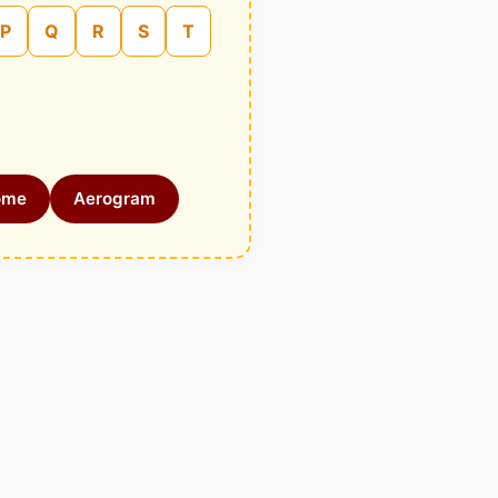
P
Q
R
S
T
ome
Aerogram