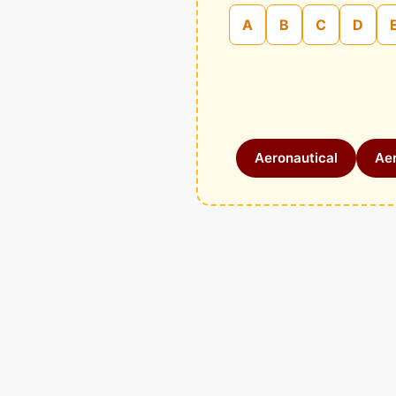
A
B
C
D
Aeronautical
Aer