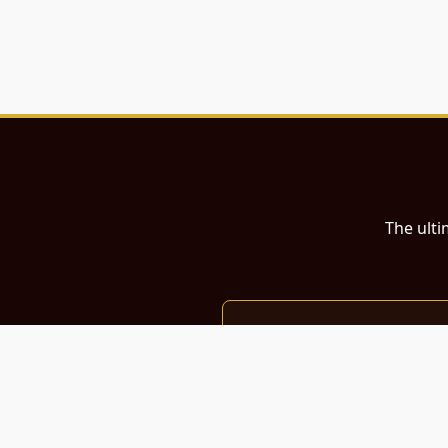
The ulti
இந்த இணையதளம்
பள்ளி, கல்லூரி மாணவர்கள் மற்