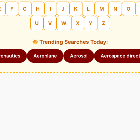
E
F
G
H
I
J
K
L
M
N
O
U
V
W
X
Y
Z
Trending Searches Today:
onautics
Aeroplane
Aerosol
Aerospace direct