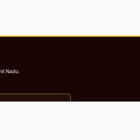
mil Nadu.
ம் சமர்ப்பணம்.
்துடன் வடிவமைக்கப்பட்டுள்ளது.