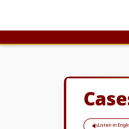
Skip
to
content
Case
Listen in Engl