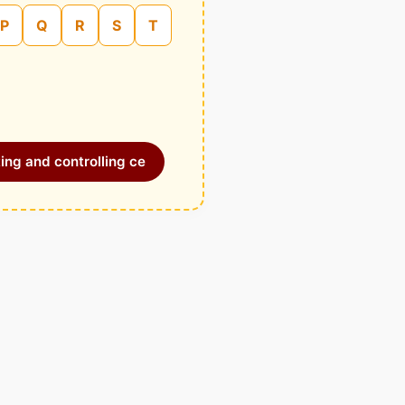
P
Q
R
S
T
ing and controlling ce