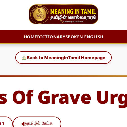
HOME
DICTIONARY
SPOKEN ENGLISH
Back to MeaningInTamil Homepage
s Of Grave Ur
ish
தமிழில் கேட்க