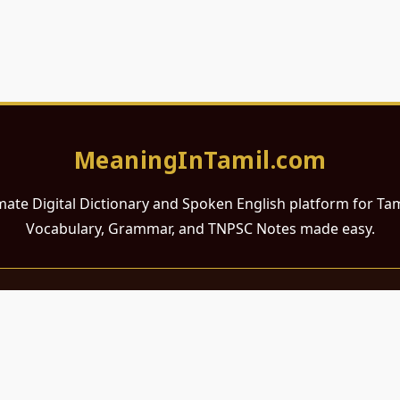
MeaningInTamil.com
mate Digital Dictionary and Spoken English platform for Ta
Vocabulary, Grammar, and TNPSC Notes made easy.
சமர்ப்பணம்
 ஆங்கிலம் கற்க விரும்பும் அனைத்து தமிழ் பேசும் நல்ல உள்ளங்களுக்கு
றும் போட்டித் தேர்வர்களுக்குப் பயன்படும் வகையில் இது மிகவும் கவனத