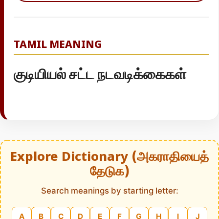
TAMIL MEANING
குடியியல் சட்ட நடவடிக்கைகள்
Explore Dictionary (அகராதியைத்
தேடுக)
Search meanings by starting letter:
A
B
C
D
E
F
G
H
I
J