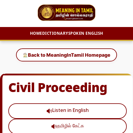
HOME
DICTIONARY
SPOKEN ENGLISH
Skip
to
Back to MeaningInTamil Homepage
content
Civil Proceeding
Listen in English
தமிழில் கேட்க