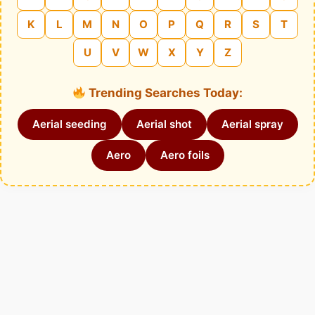
K
L
M
N
O
P
Q
R
S
T
U
V
W
X
Y
Z
Trending Searches Today:
Aerial seeding
Aerial shot
Aerial spray
Aero
Aero foils