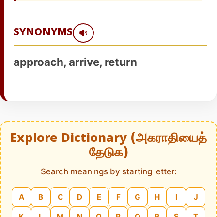
SYNONYMS
approach, arrive, return
Explore Dictionary (அகராதியைத்
தேடுக)
Search meanings by starting letter:
A
B
C
D
E
F
G
H
I
J
K
L
M
N
O
P
Q
R
S
T