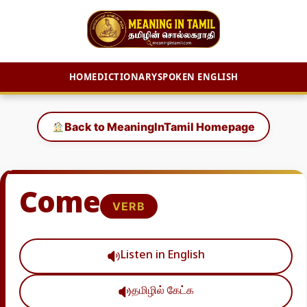
HOME
DICTIONARY
SPOKEN ENGLISH
Skip
to
Back to MeaningInTamil Homepage
content
Come
VERB
Listen in English
தமிழில் கேட்க