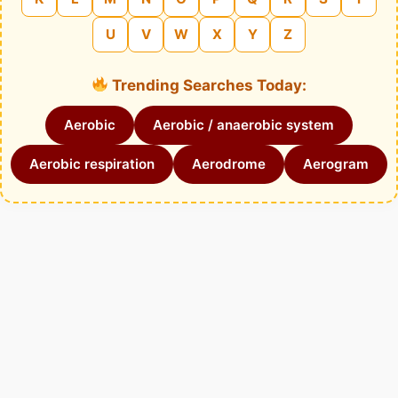
U
V
W
X
Y
Z
Trending Searches Today:
Aerobic
Aerobic / anaerobic system
Aerobic respiration
Aerodrome
Aerogram