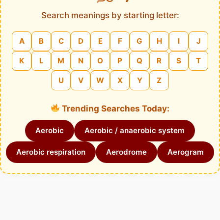
Search meanings by starting letter:
A
B
C
D
E
F
G
H
I
J
K
L
M
N
O
P
Q
R
S
T
U
V
W
X
Y
Z
Trending Searches Today:
Aerobic
Aerobic / anaerobic system
Aerobic respiration
Aerodrome
Aerogram