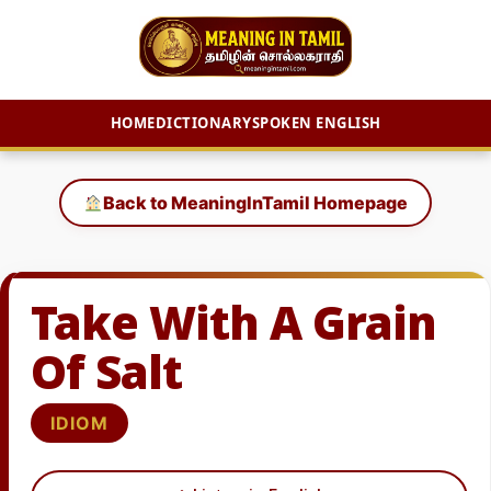
HOME
DICTIONARY
SPOKEN ENGLISH
Skip
to
Back to MeaningInTamil Homepage
content
Take With A Grain
Of Salt
IDIOM