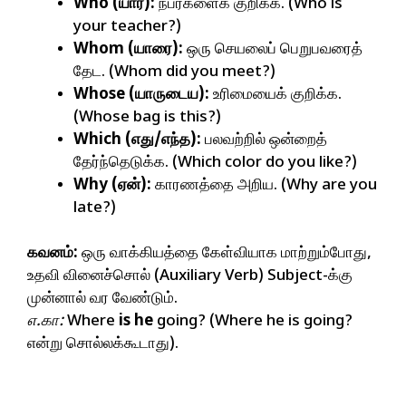
Who (யார்):
நபர்களைக் குறிக்க. (Who is
your teacher?)
Whom (யாரை):
ஒரு செயலைப் பெறுபவரைத்
தேட. (Whom did you meet?)
Whose (யாருடைய):
உரிமையைக் குறிக்க.
(Whose bag is this?)
Which (எது/எந்த):
பலவற்றில் ஒன்றைத்
தேர்ந்தெடுக்க. (Which color do you like?)
Why (ஏன்):
காரணத்தை அறிய. (Why are you
late?)
கவனம்:
ஒரு வாக்கியத்தை கேள்வியாக மாற்றும்போது,
உதவி வினைச்சொல் (Auxiliary Verb) Subject-க்கு
முன்னால் வர வேண்டும்.
எ.கா:
Where
is he
going? (Where he is going?
என்று சொல்லக்கூடாது).